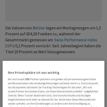
Die Valoren von
Belimo
legen am Montagmorgen um 1,5
Prozent auf 654,50 Franken zu, während der
Gesamtmarkt gemessen am
Swiss Performance Index
(
SPI
) 0,1 Prozent vorrückt. Seit Jahresbeginn haben die
Titel 10 Prozent an Wert hinzugewonnen.
Der Klimaspezialist
Belimo
ist im ersten Quartal 2025
zweistellig gewachsen, wie das Unternehmen am
Ihre Privatsphäre ist uns wichtig
letzten Dienstag mitteilte. Dank einer überraschend
Wir und unsere
293
-Partner speichern und greifen auf personenbezogene Daten
guten Entwicklung in allen Marktregionen erhöht das
wie Browserdaten oder eindeutige Kennungen auf Ihrem Gerät zu. Durch Auswahl
Unternehmen die Prognosen für das laufende Jahr. Die
von Akzeptieren aktivieren Sie Tracking-Technologien für die unter „Wir und
unsere Partner verarbeiten Daten, um Ihnen Dienste bereitzustellen“ aufgeführten
Experten der Research-Boutique Kepler Cheuvreux
Zwecke. Wenn Tracker deaktiviert sind, sind manche Inhalte und Anzeigen
stufen nun das Rating auf «Buy» von «Hold» hoch und
möglicherweise nicht mehr so relevant für Sie. Sie können dieses Menü jederzeit
wieder aufrufen, um Ihre Einstellungen zu ändern oder Ihre Einwilligung zu
erhöhen das Kursziel auf 750 von 670 Franken. Das