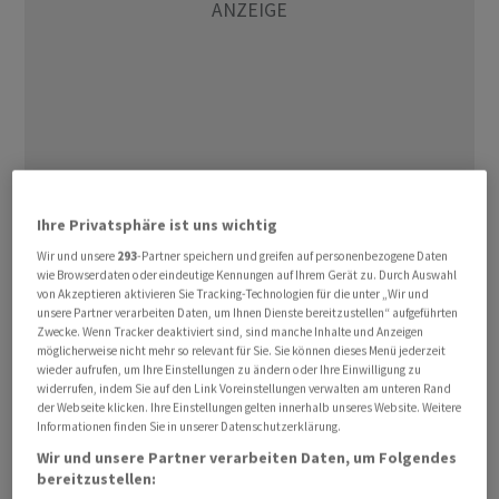
Die Aktien von
Julius Bär
stehen 2,2 Prozent höher bei
Ihre Privatsphäre ist uns wichtig
48,79 Franken, während der
Swiss Performance Index
Wir und unsere
293
-Partner speichern und greifen auf personenbezogene Daten
(
SPI
) 0,5 Prozent höher steht. In den letzten zwölf
wie Browserdaten oder eindeutige Kennungen auf Ihrem Gerät zu. Durch Auswahl
von Akzeptieren aktivieren Sie Tracking-Technologien für die unter „Wir und
Monaten hat der Valor 17 Prozent an Wert verloren.
unsere Partner verarbeiten Daten, um Ihnen Dienste bereitzustellen“ aufgeführten
Zwecke. Wenn Tracker deaktiviert sind, sind manche Inhalte und Anzeigen
möglicherweise nicht mehr so relevant für Sie. Sie können dieses Menü jederzeit
wieder aufrufen, um Ihre Einstellungen zu ändern oder Ihre Einwilligung zu
widerrufen, indem Sie auf den Link Voreinstellungen verwalten am unteren Rand
der Webseite klicken. Ihre Einstellungen gelten innerhalb unseres Website. Weitere
Informationen finden Sie in unserer Datenschutzerklärung.
Wir und unsere Partner verarbeiten Daten, um Folgendes
bereitzustellen: