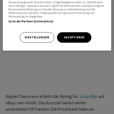
Verwendung genauer Standortdaten. Endgeräteeigenschaften zur Identifikation
aktiv abfragen. Speichern von oder Zugriff auf Informationen auf einem Endgerät.
Personalisierte Werbung und Inhalte, Messung von Werbeleistung und der
Performance von Inhalten, Zielgruppenforschung sowie Entwicklung und
Verbesserung von Angeboten.
Liste der Partner (Lieferanten)
EINSTELLUNGEN
AKZEPTIEREN
Kepler Cheuvreux erhöht das Rating für
Julius Bär
auf
«Buy» von «Hold». Das Kursziel lautet weiter
unverändert 55 Franken. Die Privatbank habe am