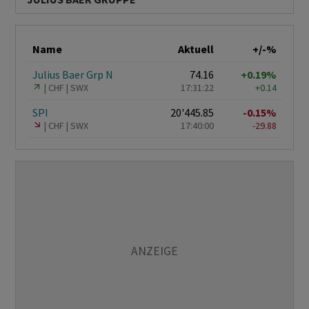
Name
Aktuell
+/-%
Julius Baer Grp N
74.16
+0.19%
CHF
SWX
17:31:22
+0.14
SPI
20'445.85
-0.15%
CHF
SWX
17:40:00
-29.88