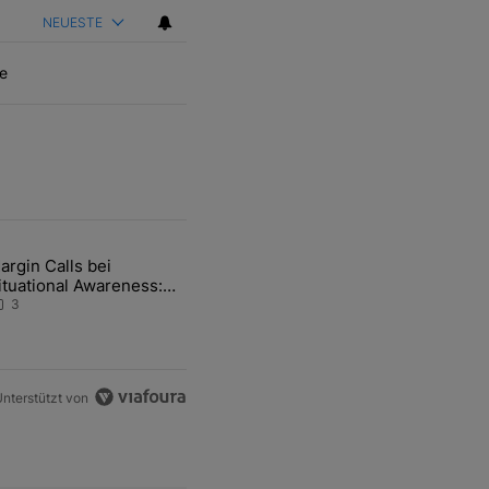
NEUESTE
e
ten Artikel der letzten 7 days.
argin Calls bei
hfrage der Zentralbanken könnte Goldpreis weiter belasten" mit 5 ko
ikel mit dem Titel "Margin Calls bei Situational Awareness: Alles übe
ituational Awareness:
lles über den Retter-
3
eal
nterstützt von