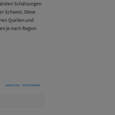
ständen Schätzungen
er Schweiz. Diese
enen Quellen und
en je nach Region
TUNG, UM BENACHRICHTIGT ZU WERDEN, WENN NEUE KOMMENTARE VERÖFFENTLICHT WE
ANMELDEN
|
REGISTRIEREN