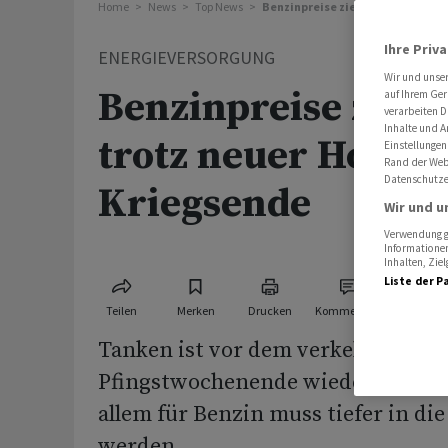
Home
News
Top News
Benzinpreise ziehen an - trotz n
Ihre Priv
ENERGIEVERSORGUNG
Wir und unse
Benzinpreise ziehe
auf Ihrem Ger
verarbeiten D
Inhalte und A
trotz neuer Hoffnu
Einstellungen
Rand der Webs
Datenschutze
Kriegsende
Wir und u
Verwendung ge
Informationen
Inhalten, Zi
Liste der P
Teilen
Merken
Drucken
Kommentare
Tanken ist vor dem verkehrsreich
Pfingstwochenende wieder teurer
allem für Benzin muss tiefer in die
werden.