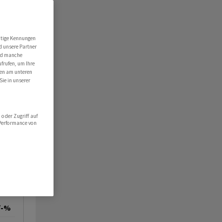
utige Kennungen
d unsere Partner
ind manche
ufrufen, um Ihre
ten am unteren
Sie in unserer
oder Zugriff auf
 Performance von
/-%