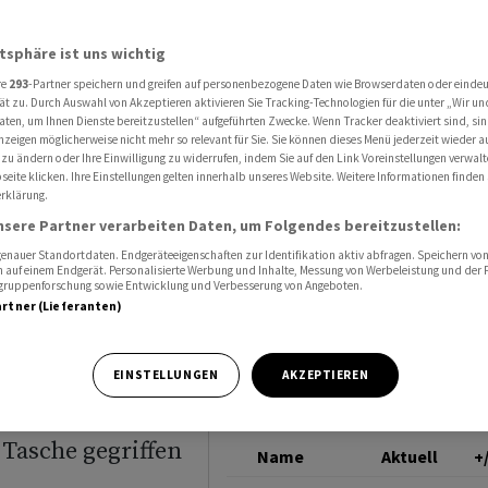
euer Hoffnung auf Kriegsende
ROHÖL (BRENT)
atsphäre ist uns wichtig
re
293
-Partner speichern und greifen auf personenbezogene Daten wie Browserdaten oder einde
n an -
ät zu. Durch Auswahl von Akzeptieren aktivieren Sie Tracking-Technologien für die unter „Wir un
aten, um Ihnen Dienste bereitzustellen“ aufgeführten Zwecke. Wenn Tracker deaktiviert sind, s
nzeigen möglicherweise nicht mehr so relevant für Sie. Sie können dieses Menü jederzeit wieder a
ng auf
 zu ändern oder Ihre Einwilligung zu widerrufen, indem Sie auf den Link Voreinstellungen verwal
eite klicken. Ihre Einstellungen gelten innerhalb unseres Website. Weitere Informationen finden 
rklärung.
nsere Partner verarbeiten Daten, um Folgendes bereitzustellen:
nauer Standortdaten. Endgeräteeigenschaften zur Identifikation aktiv abfragen. Speichern von 
 auf einem Endgerät. Personalisierte Werbung und Inhalte, Messung von Werbeleistung und der
elgruppenforschung sowie Entwicklung und Verbesserung von Angeboten.
artner (Lieferanten)
en
EINSTELLUNGEN
AKZEPTIEREN
 geworden: Vor
 Tasche gegriffen
Name
Aktuell
+