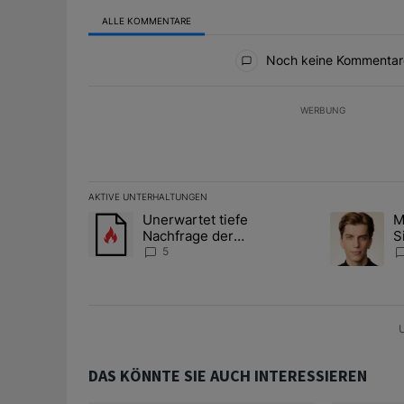
ALLE KOMMENTARE
Alle Kommentare
Noch keine Kommentar
WERBUNG
AKTIVE UNTERHALTUNGEN
Das Folgende ist eine Liste der am meisten kommentier
Unerwartet tiefe
M
Ein Trendartikel mit dem Titel "Unerwartet tiefe Nac
Ein Trendart
Nachfrage der
S
Zentralbanken könnte
A
5
Goldpreis weiter belasten
D
U
DAS KÖNNTE SIE AUCH INTERESSIEREN