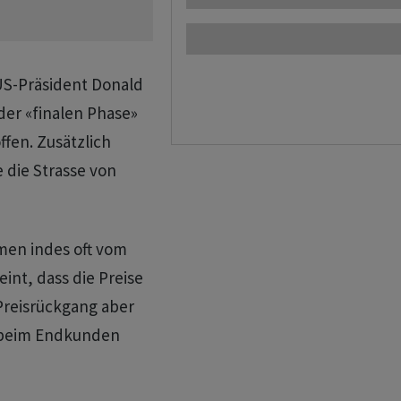
 US-Präsident Donald
er «finalen Phase»
fen. Zusätzlich
 die Strasse von
men indes oft vom
int, dass die Preise
 Preisrückgang aber
t beim Endkunden