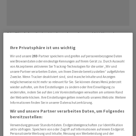
Die Titel der Swiss Marketplace Group (SMG) steigen
am Dienstagvormittag um 0,6 Prozent und sind
Ihre Privatsphäre ist uns wichtig
nun 25,50 Franken wert. Dieser Stand ist noch immer
tief, wenn man bedenkt, dass die Aktie beim
Wir und unsere
293
-Partner speichern und greifen auf personenbezogene Daten
wie Browserdaten oder eindeutige Kennungen auf Ihrem Gerät zu. Durch Auswahl
Börsengang im September 2025 für 48,25 Franken
von Akzeptieren aktivieren Sie Tracking-Technologien für die unter „Wir und
verfügbar waren. In der Zwischenzeit ist sie um mehr als
unsere Partner verarbeiten Daten, um Ihnen Dienste bereitzustellen“ aufgeführten
Zwecke. Wenn Tracker deaktiviert sind, sind manche Inhalte und Anzeigen
45 Prozent gefallen.
möglicherweise nicht mehr so relevant für Sie. Sie können dieses Menü jederzeit
wieder aufrufen, um Ihre Einstellungen zu ändern oder Ihre Einwilligung zu
widerrufen, indem Sie auf den Link Voreinstellungen verwalten am unteren Rand
Hintergrund des Kursverfalls ist die Sorge, dass
der Webseite klicken. Ihre Einstellungen gelten innerhalb unseres Website. Weitere
Künstliche Intelligenz (KI) das Geschäftsmodell der
Informationen finden Sie in unserer Datenschutzerklärung.
Online-Marktplatzanbieterin unterläuft. Diese
Wir und unsere Partner verarbeiten Daten, um Folgendes
bereitzustellen:
Bedenken sowie den damit verbundenen Kursrückgang
hält die zuständige Analystin der Privatbank Berenberg
Verwendung genauer Standortdaten. Endgeräteeigenschaften zur Identifikation
aktiv abfragen. Speichern von oder Zugriff auf Informationen auf einem Endgerät.
für übertrieben, wie sie in ihrer Notiz vom
Personalisierte Werbung und Inhalte, Messung von Werbeleistung und der