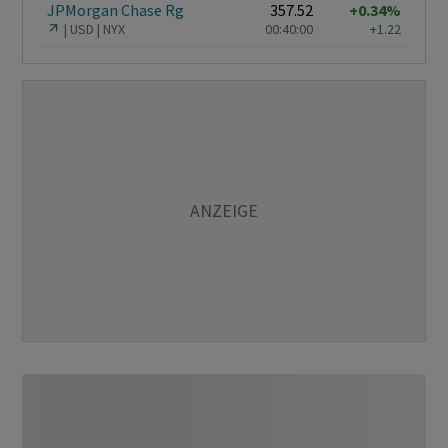
JPMorgan Chase Rg
357.52
+0.34%
USD
NYX
00:40:00
+1.22