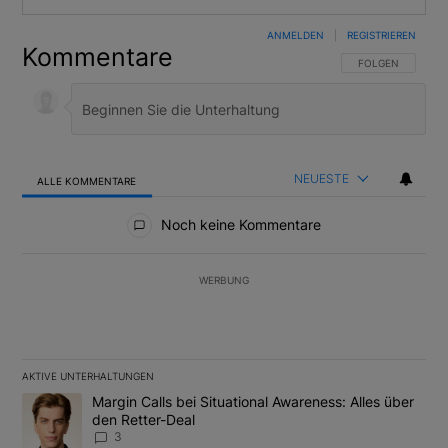
ANMELDEN
|
REGISTRIEREN
Kommentare
FOLGE DIESER U
FOLGEN
NEUESTE
ALLE KOMMENTARE
Alle Kommentare
Noch keine Kommentare
WERBUNG
AKTIVE UNTERHALTUNGEN
Das Folgende ist eine Liste der am meisten kommentierten Artikel
Ein Trendartikel mit dem Titel "Margin Calls bei Situational Awar
Margin Calls bei Situational Awareness: Alles über
den Retter-Deal
3