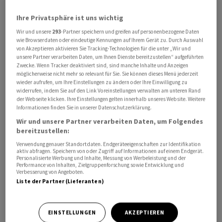
Ihre Privatsphäre ist uns wichtig
Wir und unsere
293
-Partner speichern und greifen auf personenbezogene Daten
wie Browserdaten oder eindeutige Kennungen auf Ihrem Gerät zu. Durch Auswahl
von Akzeptieren aktivieren Sie Tracking-Technologien für die unter „Wir und
Die Sprecherin des Weissen Hauses, Karine Jean-Pierre,
unsere Partner verarbeiten Daten, um Ihnen Dienste bereitzustellen“ aufgeführten
Zwecke. Wenn Tracker deaktiviert sind, sind manche Inhalte und Anzeigen
sagte am Montag in Washington zur Einsetzung eines
möglicherweise nicht mehr so relevant für Sie. Sie können dieses Menü jederzeit
Sonderermittlers für Untersuchungen gegen Hunter
wieder aufrufen, um Ihre Einstellungen zu ändern oder Ihre Einwilligung zu
widerrufen, indem Sie auf den Link Voreinstellungen verwalten am unteren Rand
Biden, das Justizministerium unter Biden arbeite
der Webseite klicken. Ihre Einstellungen gelten innerhalb unseres Website. Weitere
generell vollkommen unabhängig und ohne jede
Informationen finden Sie in unserer Datenschutzerklärung.
politische Einflussnahme aus der Regierungszentrale.
Wir und unsere Partner verarbeiten Daten, um Folgendes
Mit Blick auf Hunter Biden sagte sie lediglich, der
bereitzustellen:
Präsident liebe seinen Sohn und sei "stolz darauf, dass
Verwendung genauer Standortdaten. Endgeräteeigenschaften zur Identifikation
aktiv abfragen. Speichern von oder Zugriff auf Informationen auf einem Endgerät.
er seine Sucht überwunden hat und sich ein neues
Personalisierte Werbung und Inhalte, Messung von Werbeleistung und der
Performance von Inhalten, Zielgruppenforschung sowie Entwicklung und
Leben aufbaut". Mehr habe sie zu dem Fall nicht zu
Verbesserung von Angeboten.
sagen.
Liste der Partner (Lieferanten)
Gegen Hunter Biden laufen bereits seit mehreren
EINSTELLUNGEN
AKZEPTIEREN
Jahren Ermittlungen, unter anderem wegen möglicher