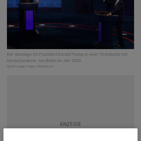
Der damalige US-Präsident Donald Trump in einer TV-Debatte mit
Herausforderer Joe Biden im Jahr 2020.
Quelle:
imago images / MediaPunch