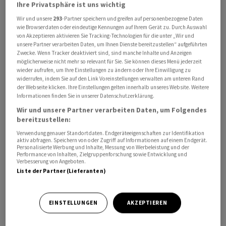
Ihre Privatsphäre ist uns wichtig
Wir und unsere
293
-Partner speichern und greifen auf personenbezogene Daten
wie Browserdaten oder eindeutige Kennungen auf Ihrem Gerät zu. Durch Auswahl
von Akzeptieren aktivieren Sie Tracking-Technologien für die unter „Wir und
unsere Partner verarbeiten Daten, um Ihnen Dienste bereitzustellen“ aufgeführten
Zwecke. Wenn Tracker deaktiviert sind, sind manche Inhalte und Anzeigen
möglicherweise nicht mehr so relevant für Sie. Sie können dieses Menü jederzeit
Die ersten Ergebnisse zeigten einen deutlichen
wieder aufrufen, um Ihre Einstellungen zu ändern oder Ihre Einwilligung zu
Vorsprung für Biden und Trump. Nach Auszählung von
widerrufen, indem Sie auf den Link Voreinstellungen verwalten am unteren Rand
der Webseite klicken. Ihre Einstellungen gelten innerhalb unseres Website. Weitere
zehn Prozent der Stimmen der Demokraten entfielen
Informationen finden Sie in unserer Datenschutzerklärung.
den Angaben zufolge 79 Prozent auf Biden und 16
Wir und unsere Partner verarbeiten Daten, um Folgendes
Prozent auf die «Unentschlossenen». Wie viele dieser
bereitzustellen:
Stimmen aus Protest gegen Bidens Gaza-Politik
Verwendung genauer Standortdaten. Endgeräteeigenschaften zur Identifikation
abgegeben wurden, konnte nicht ermittelt werden. Bei
aktiv abfragen. Speichern von oder Zugriff auf Informationen auf einem Endgerät.
Personalisierte Werbung und Inhalte, Messung von Werbeleistung und der
den Republikanern lag Trump nach Auszählung von acht
Performance von Inhalten, Zielgruppenforschung sowie Entwicklung und
Verbesserung von Angeboten.
Prozent der Stimmen mit 64 Prozent vor seiner
Liste der Partner (Lieferanten)
Herausforderin Nikki Haley mit 32 Prozent.
Michigan bietet die Möglichkeit, die Unterstützung der
EINSTELLUNGEN
AKZEPTIEREN
Parteibasis für einen nominierten Kandidaten in Frage