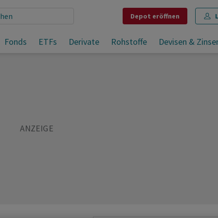
Depot
eröffnen
ahlen
Fonds
ETFs
Derivate
Rohstoffe
Devisen & Zinse
Teilen
Merken
Drucken
Kommentare