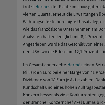
trotzt
Hermès
‌der ⁠Flaute im Luxusgüterse
vierten ⁠Quartal erneut die Erwartungen üb
Währungseffekte bereinigte Umsatz ‌legte 
‌wie das französische ​Unternehmen am Don
Analysten hatten lediglich mit 8,4 Prozent
Angetrieben wurde das Geschäft von einer 
den USA, wo ‌die Erlöse um 12,1 Prozent sti
Im Gesamtjahr erzielte
Hermès
einen Betri
Milliarden Euro ​bei einer Marge von 41 ​Proz
Dividende ​von 18 Euro je Aktie zahlen. Dank
Kundschaft und eines hohen Auftragsbesta
Konzern besser als viele Konkurrenten gege
der Branche. Konzernchef ⁠Axel Dumas blicke