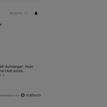
NEUESTE
e
ten Artikel der letzten 7 days.
MI-Aufsteiger: Hüst-
 wegen Handelsdefizit erneut an den Pranger" mit 5 kommentare.
ikel mit dem Titel "SMI-Aufsteiger: Hüst-und-Hott eines Anlagestrat
nd-Hott eines
nlagestrategen
3
nterstützt von