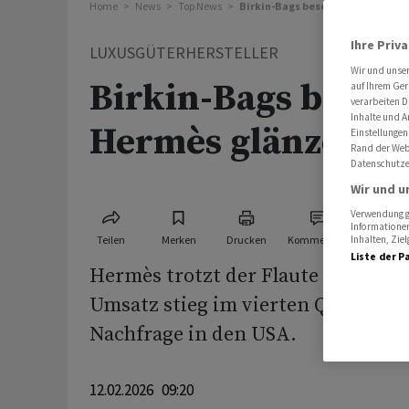
Home
News
Top News
Birkin-Bags bescheren Hermès g
Ihre Priv
LUXUSGÜTERHERSTELLER
Wir und unse
Birkin-Bags besch
auf Ihrem Ger
verarbeiten D
Inhalte und A
Hermès glänzende
Einstellungen
Rand der Webs
Datenschutze
Wir und u
Verwendung ge
Informationen
Teilen
Merken
Drucken
Kommentare
Inhalten, Zi
Liste der P
Hermès trotzt der Flaute im Luxu
Umsatz stieg im vierten Quartal d
Nachfrage in den USA.
12.02.2026 09:20