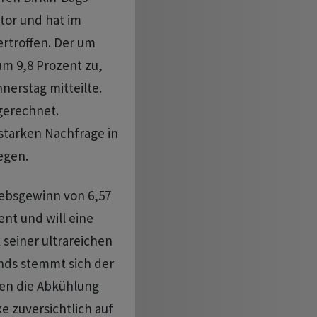
ktor und hat im
ertroffen. Der um
um 9,8 Prozent zu,
nerstag mitteilte.
 gerechnet.
starken Nachfrage in
egen.
ebsgewinn von 6,57
ent und will eine
 seiner ‌ultrareichen
nds stemmt sich der
n ​die ​Abkühlung
 zuversichtlich ​auf