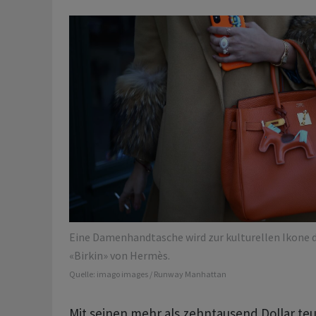
Eine Damenhandtasche wird zur kulturellen Ikone d
«Birkin» von Hermès.
Quelle:
imago images / Runway Manhattan
Mit seinen mehr als zehntausend Dollar teu