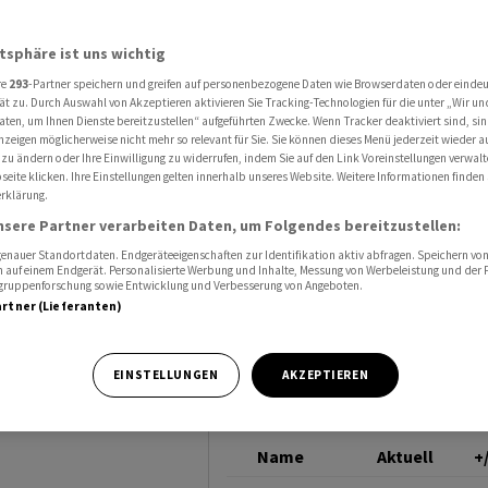
länzende Zahlen
HERMÈS
atsphäre ist uns wichtig
re
293
-Partner speichern und greifen auf personenbezogene Daten wie Browserdaten oder einde
eren
ät zu. Durch Auswahl von Akzeptieren aktivieren Sie Tracking-Technologien für die unter „Wir un
aten, um Ihnen Dienste bereitzustellen“ aufgeführten Zwecke. Wenn Tracker deaktiviert sind, s
nzeigen möglicherweise nicht mehr so relevant für Sie. Sie können dieses Menü jederzeit wieder a
 Zahlen
 zu ändern oder Ihre Einwilligung zu widerrufen, indem Sie auf den Link Voreinstellungen verwal
eite klicken. Ihre Einstellungen gelten innerhalb unseres Website. Weitere Informationen finden 
rklärung.
nsere Partner verarbeiten Daten, um Folgendes bereitzustellen:
nauer Standortdaten. Endgeräteeigenschaften zur Identifikation aktiv abfragen. Speichern von 
 auf einem Endgerät. Personalisierte Werbung und Inhalte, Messung von Werbeleistung und der
elgruppenforschung sowie Entwicklung und Verbesserung von Angeboten.
artner (Lieferanten)
smarkt: Der
ank starker
EINSTELLUNGEN
AKZEPTIEREN
Name
Aktuell
+