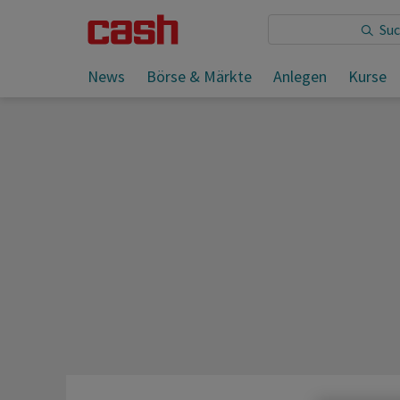
Sie lesen:
Birkin-Bags bescheren Hermès glänzende Z
News
Börse & Märkte
Anlegen
Kurse