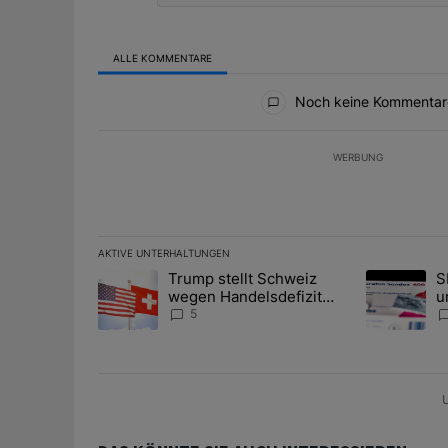
ALLE KOMMENTARE
Alle Kommentare
Noch keine Kommentar
WERBUNG
AKTIVE UNTERHALTUNGEN
Das Folgende ist eine Liste der am meisten kommentier
Trump stellt Schweiz
S
Ein Trendartikel mit dem Titel "Trump stellt Schweiz
Ein Trendart
wegen Handelsdefizit
u
erneut an den Pranger
A
5
U