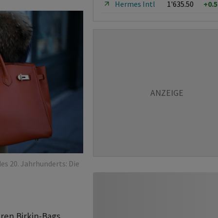
Hermes Intl
1'635.50
+0.
es 20. Jahrhunderts: Die
ren Birkin-Bags