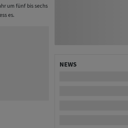
ahr ‌um fünf bis sechs
ess es.
NEWS