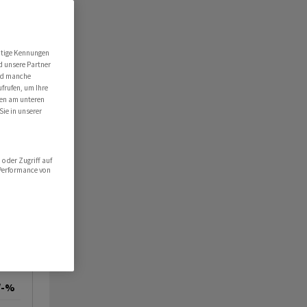
utige Kennungen
d unsere Partner
ind manche
ufrufen, um Ihre
ten am unteren
Sie in unserer
oder Zugriff auf
 Performance von
/-%