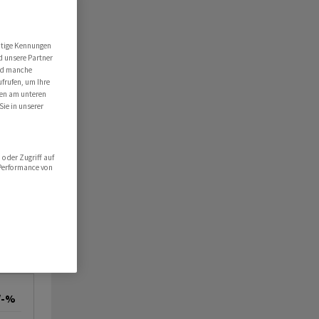
utige Kennungen
d unsere Partner
ind manche
ufrufen, um Ihre
ten am unteren
Sie in unserer
oder Zugriff auf
 Performance von
/-%