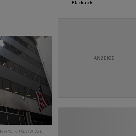
–
Blackrock
–
ew York, USA (2023).