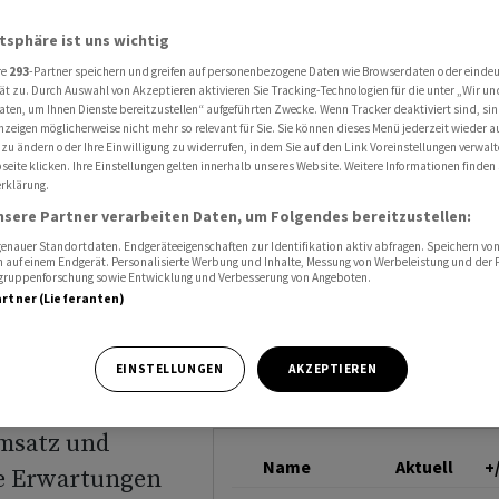
inn dank aktiver ETFs und Performancegebühren
BLACKROCK
atsphäre ist uns wichtig
re
293
-Partner speichern und greifen auf personenbezogene Daten wie Browserdaten oder einde
ät zu. Durch Auswahl von Akzeptieren aktivieren Sie Tracking-Technologien für die unter „Wir un
aten, um Ihnen Dienste bereitzustellen“ aufgeführten Zwecke. Wenn Tracker deaktiviert sind, s
nzeigen möglicherweise nicht mehr so relevant für Sie. Sie können dieses Menü jederzeit wieder a
 zu ändern oder Ihre Einwilligung zu widerrufen, indem Sie auf den Link Voreinstellungen verwal
ank
eite klicken. Ihre Einstellungen gelten innerhalb unseres Website. Weitere Informationen finden 
rklärung.
nsere Partner verarbeiten Daten, um Folgendes bereitzustellen:
nauer Standortdaten. Endgeräteeigenschaften zur Identifikation aktiv abfragen. Speichern von 
hren
 auf einem Endgerät. Personalisierte Werbung und Inhalte, Messung von Werbeleistung und der
elgruppenforschung sowie Entwicklung und Verbesserung von Angeboten.
artner (Lieferanten)
EINSTELLUNGEN
AKZEPTIEREN
Umsatz und
Name
Aktuell
+
ie Erwartungen