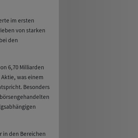
rte im ersten
rieben von starken
bei den
n 6,70 Milliarden
e Aktie, was einem
ntspricht. Besonders
ie börsengehandelten
olgsabhängigen
ur in den Bereichen