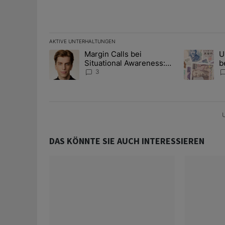
AKTIVE UNTERHALTUNGEN
Das Folgende ist eine Liste der am meisten kommentier
Margin Calls bei
U
Ein Trendartikel mit dem Titel "Margin Calls bei Situ
Ein Trendart
Situational Awareness:
b
Alles über den Retter-
I
3
Deal
Y
U
DAS KÖNNTE SIE AUCH INTERESSIEREN