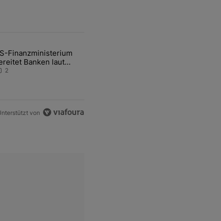
ten Artikel der letzten 7 days.
S-Finanzministerium
ational Awareness: Alles über den Retter-Deal" mit 3 kommentare.
ikel mit dem Titel "US-Finanzministerium bereitet Banken laut Inside
ereitet Banken laut
nsider auf eventuelle
2
en-Intervention vor
nterstützt von