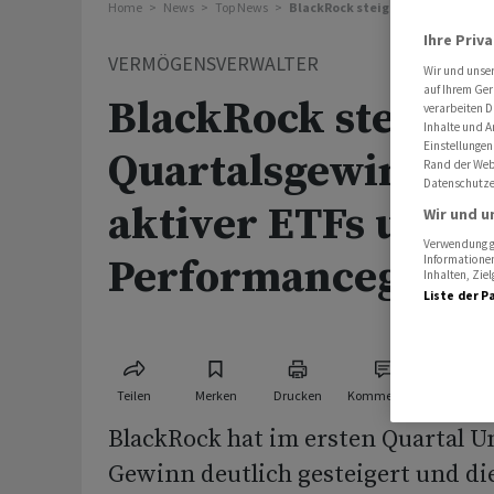
Home
News
Top News
BlackRock steigert Quartalsgew
Ihre Priv
VERMÖGENSVERWALTER
Wir und unse
auf Ihrem Ger
BlackRock steigert
verarbeiten D
Inhalte und A
Einstellungen
Quartalsgewinn d
Rand der Webs
Datenschutze
aktiver ETFs und
Wir und u
Verwendung ge
Performancegebü
Informationen
Inhalten, Zi
Liste der P
Teilen
Merken
Drucken
Kommentare
BlackRock hat im ersten Quartal 
Gewinn deutlich gesteigert und d