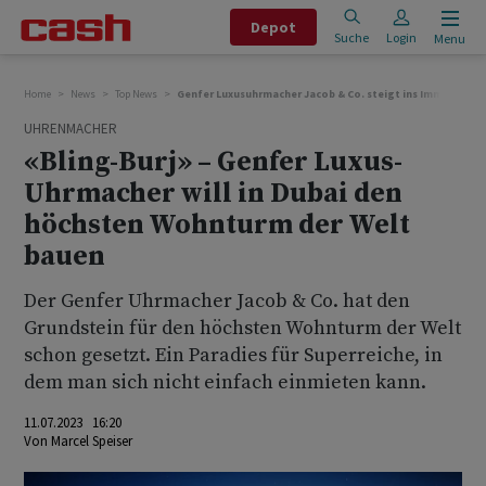
Depot
Suche
Login
Menu
Home
News
Top News
Genfer Luxusuhrmacher Jacob & Co. steigt ins Immobilieng
UHRENMACHER
«Bling-Burj» – Genfer Luxus-
Uhrmacher will in Dubai den
höchsten Wohnturm der Welt
bauen
Der Genfer Uhrmacher Jacob & Co. hat den
Grundstein für den höchsten Wohnturm der Welt
schon gesetzt. Ein Paradies für Superreiche, in
dem man sich nicht einfach einmieten kann.
11.07.2023 16:20
Von
Marcel Speiser