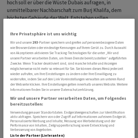
hoch soll er über die Wüste Dubais aufragen, in
unmittelbarer Nachbarschaft zum Burj Khalifa, dem
höchsten Gebäude der Welt. Entstehen sollen
Apartments der Extraklasse, Zweit- und Drittwohnsitze
für Scheichs, Oligarchen und alle anderen, die nicht
Ihre Privatsphäre ist uns wichtig
wissen, wohin sie mit ihrem Geld sollen.
Wir und unsere
293
-Partner speichern und greifen auf personenbezogene Daten
wie Browserdaten oder eindeutige Kennungen auf Ihrem Gerät zu. Durch Auswahl
von Akzeptieren aktivieren Sie Tracking-Technologien für die unter „Wir und
Im «Bling-Burj» kann man nicht einfach kaufen. Man
unsere Partner verarbeiten Daten, um Ihnen Dienste bereitzustellen“ aufgeführten
wird nominiert
Zwecke. Wenn Tracker deaktiviert sind, sind manche Inhalte und Anzeigen
möglicherweise nicht mehr so relevant für Sie. Sie können dieses Menü jederzeit
wieder aufrufen, um Ihre Einstellungen zu ändern oder Ihre Einwilligung zu
Der Grundstein für den Burj Binghatti Jacob & Co
widerrufen, indem Sie auf den Link Voreinstellungen verwalten am unteren Rand
der Webseite klicken. Ihre Einstellungen gelten innerhalb unseres Website. Weitere
Residences ist bereits gelegt, die Gastarbeiter Dubais
Informationen finden Sie in unserer Datenschutzerklärung.
sind am Arbeiten. Und auch der Verkauf der
Wir und unsere Partner verarbeiten Daten, um Folgendes
Wohnungen, die als Villen und Mansions vermarktet
bereitzustellen:
werden, hat begonnen.
Verwendung genauer Standortdaten. Endgeräteeigenschaften zur Identifikation
aktiv abfragen. Speichern von oder Zugriff auf Informationen auf einem Endgerät.
Personalisierte Werbung und Inhalte, Messung von Werbeleistung und der
Performance von Inhalten, Zielgruppenforschung sowie Entwicklung und
Verbesserung von Angeboten.
Liste der Partner (Lieferanten)