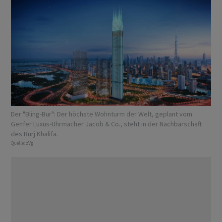
Der "Bling-Bur": Der höchste Wohnturm der Welt, geplant vom
Genfer Luxus-Uhrmacher Jacob & Co., steht in der Nachbarschaft
des Burj Khalifa.
Quelle:
zVg