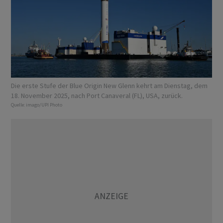
Die erste Stufe der Blue Origin New Glenn kehrt am Dienstag, dem
18. November 2025, nach Port Canaveral (FL), USA, zurück.
Quelle:
imago/UPI Photo