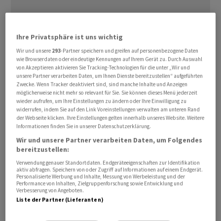
Ihre Privatsphäre ist uns wichtig
Wir und unsere
293
-Partner speichern und greifen auf personenbezogene Daten
wie Browserdaten oder eindeutige Kennungen auf Ihrem Gerät zu. Durch Auswahl
Nach der Explosion einer Rakete im Mai hat ‌auf ⁠der
von Akzeptieren aktivieren Sie Tracking-Technologien für die unter „Wir und
Startrampe der Weltraumfirma Blue Origin ⁠von
unsere Partner verarbeiten Daten, um Ihnen Dienste bereitzustellen“ aufgeführten
Zwecke. Wenn Tracker deaktiviert sind, sind manche Inhalte und Anzeigen
Amazon
-Gründer Jeff Bezos in Florida der
möglicherweise nicht mehr so relevant für Sie. Sie können dieses Menü jederzeit
Wiederaufbau begonnen. ‌Noch vor Jahresende sollen
wieder aufrufen, um Ihre Einstellungen zu ändern oder Ihre Einwilligung zu
widerrufen, indem Sie auf den Link Voreinstellungen verwalten am unteren Rand
‌die Starts ​wieder aufgenommen werden, kündigte
der Webseite klicken. Ihre Einstellungen gelten innerhalb unseres Website. Weitere
Firmenchef Dave Limp am Mittwoch auf einer Konferenz
Informationen finden Sie in unserer Datenschutzerklärung.
in Paris an.
Wir und unsere Partner verarbeiten Daten, um Folgendes
bereitzustellen:
«Das war ein Schlag in die Magengrube ‌für das ganze
Verwendung genauer Standortdaten. Endgeräteeigenschaften zur Identifikation
aktiv abfragen. Speichern von oder Zugriff auf Informationen auf einem Endgerät.
Team», sagte Blue-Origin-Gründer Bezos auf der
Personalisierte Werbung und Inhalte, Messung von Werbeleistung und der
Performance von Inhalten, Zielgruppenforschung sowie Entwicklung und
Konferenz mit Blick auf ​die unbemannte Trägerrakete
Verbesserung von Angeboten.
vom Typ «New ​Glenn», die am 28. ​Mai während eines
Liste der Partner (Lieferanten)
Triebwerkstests in Cape Canaveral ‌explodierte.