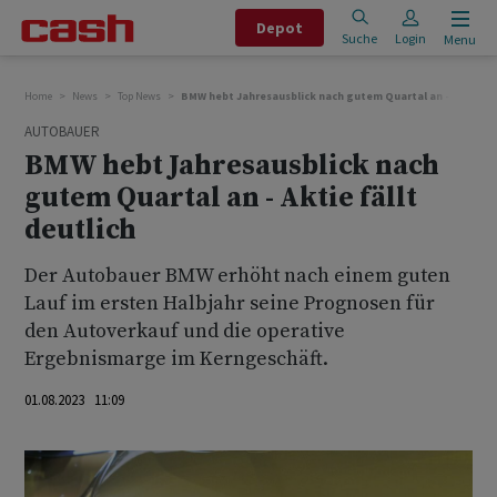
Depot
Suche
Login
Menu
Home
News
Top News
BMW hebt Jahresausblick nach gutem Quartal an - Aktie fäl
AUTOBAUER
BMW hebt Jahresausblick nach
gutem Quartal an - Aktie fällt
deutlich
Der Autobauer BMW erhöht nach einem guten
Lauf im ersten Halbjahr seine Prognosen für
den Autoverkauf und die operative
Ergebnismarge im Kerngeschäft.
01.08.2023 11:09