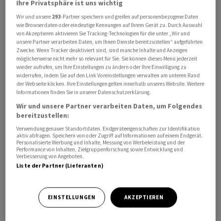
Ihre Privatsphäre ist uns wichtig
Wir und unsere
293
-Partner speichern und greifen auf personenbezogene Daten
wie Browserdaten oder eindeutige Kennungen auf Ihrem Gerät zu. Durch Auswahl
von Akzeptieren aktivieren Sie Tracking-Technologien für die unter „Wir und
unsere Partner verarbeiten Daten, um Ihnen Dienste bereitzustellen“ aufgeführten
Zwecke. Wenn Tracker deaktiviert sind, sind manche Inhalte und Anzeigen
möglicherweise nicht mehr so relevant für Sie. Sie können dieses Menü jederzeit
Die Marge des Ergebnisses vor Zinsen und Steuern im
wieder aufrufen, um Ihre Einstellungen zu ändern oder Ihre Einwilligung zu
widerrufen, indem Sie auf den Link Voreinstellungen verwalten am unteren Rand
Automobilbau erwartet das Management nun bei 9 bis
der Webseite klicken. Ihre Einstellungen gelten innerhalb unseres Website. Weitere
10,5 Prozent, wie der Dax -Konzern am Dienstag
Informationen finden Sie in unserer Datenschutzerklärung.
überraschend mitteilte. BMW hatte bislang bei der am
Wir und unsere Partner verarbeiten Daten, um Folgendes
bereitzustellen:
Aktienmarkt stark beachteten Kennziffer 8 bis 10
Prozent in Aussicht gestellt. Bei den Auslieferungen
Verwendung genauer Standortdaten. Endgeräteeigenschaften zur Identifikation
aktiv abfragen. Speichern von oder Zugriff auf Informationen auf einem Endgerät.
gehen die Münchener von einem soliden Wachstum
Personalisierte Werbung und Inhalte, Messung von Werbeleistung und der
Performance von Inhalten, Zielgruppenforschung sowie Entwicklung und
gegenüber dem Vorjahr aus - sprich um fünf bis zehn
Verbesserung von Angeboten.
Prozent. Bisher war nur ein leichtes Plus avisiert worden.
Liste der Partner (Lieferanten)
Auch bei der Eigenkapitalrendite im
Finanzdienstleistungsgeschäft wird BMW
EINSTELLUNGEN
AKZEPTIEREN
zuversichtlicher. Die BMW-Aktie fiel allerdings in einer
ersten Reaktion um mehr als vier Prozent.