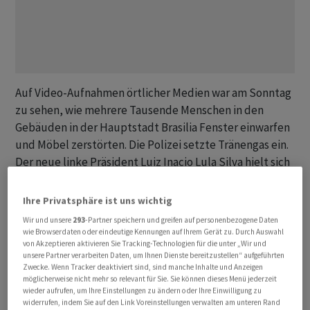
Auf Video-Aufnahmen örtlicher Medien war am Sonntag
zu sehen, wie mehrere Tausende Menschen in den
Gebäuden in der Hauptstadt Brasilia Fenster einwarfen
und Möbel zerstörten. Die Polizei setzte Tränengas ein.
Der neue linke Präsident Luiz Inacio Lula Silva hielt sich
im Bundesstaat Sao Paulo auf. Er machte den
Rechtspopulisten Bolsonaro für die Gewalt
Ihre Privatsphäre ist uns wichtig
verantwortlich und beklagte, Faschisten und Fanatiker
Wir und unsere
293
-Partner speichern und greifen auf personenbezogene Daten
hätten wegen mangelhafter Sicherheitsvorkehrungen
wie Browserdaten oder eindeutige Kennungen auf Ihrem Gerät zu. Durch Auswahl
von Akzeptieren aktivieren Sie Tracking-Technologien für die unter „Wir und
wüten können.
unsere Partner verarbeiten Daten, um Ihnen Dienste bereitzustellen“ aufgeführten
Zwecke. Wenn Tracker deaktiviert sind, sind manche Inhalte und Anzeigen
möglicherweise nicht mehr so relevant für Sie. Sie können dieses Menü jederzeit
Medienberichten zufolge erlangten die
wieder aufrufen, um Ihre Einstellungen zu ändern oder Ihre Einwilligung zu
Sicherheitskräfte im Laufe des Tages die Kontrolle über
widerrufen, indem Sie auf den Link Voreinstellungen verwalten am unteren Rand