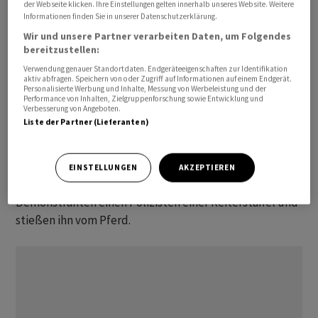
der Webseite klicken. Ihre Einstellungen gelten innerhalb unseres Website. Weitere
die Gebäude der drei Staatsgewalten wieder. Im
Informationen finden Sie in unserer Datenschutzerklärung.
Fernsehen wurde gezeigt, wie Dutzende
Wir und unsere Partner verarbeiten Daten, um Folgendes
Demonstranten in Handschellen abgeführt wurden.
bereitzustellen:
"Diese Vandalen, die man fanatische Nazis, fanatische
Verwendung genauer Standortdaten. Endgeräteeigenschaften zur Identifikation
Stalinisten ... fanatische Faschisten nennen könnte,
aktiv abfragen. Speichern von oder Zugriff auf Informationen auf einem Endgerät.
Personalisierte Werbung und Inhalte, Messung von Werbeleistung und der
haben etwas getan, was in der Geschichte dieses Landes
Performance von Inhalten, Zielgruppenforschung sowie Entwicklung und
Verbesserung von Angeboten.
noch nie getan wurde", sagte Lula. Alle
Liste der Partner (Lieferanten)
Verantwortlichen würden bestraft. Auf sozialen Medien
wurden Videos geteilt, die ein geplündertes
Gerichtsgebäude zeigen sollen. In anderen Aufnahmen
EINSTELLUNGEN
AKZEPTIEREN
umstellten schreiende und mit Stöcken bewaffnete
Demonstranten einen Polizisten einer Reiterstaffel und
stießen ihn vom Pferd.