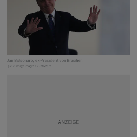
Jair Bolsonaro, ex-Präsident von Brasilien.
Quelle:
imago images / ZUMA Wire