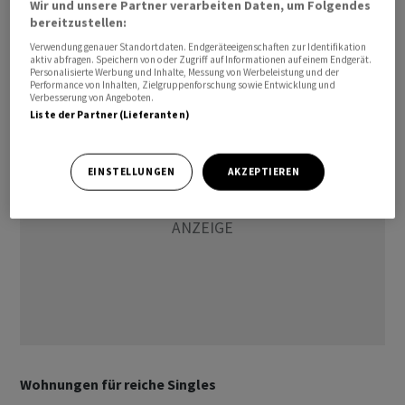
Wir und unsere Partner verarbeiten Daten, um Folgendes
verfügt über 106 Quadratmeter Wohnfläche,
bereitzustellen:
Gartensitzplatz und Tiefgaragenplatz. Kostenpunkt: 1,3
Verwendung genauer Standortdaten. Endgeräteeigenschaften zur Identifikation
Millionen Franken. Wer zahlt so viel für eine 1-Zimmer-
aktiv abfragen. Speichern von oder Zugriff auf Informationen auf einem Endgerät.
Personalisierte Werbung und Inhalte, Messung von Werbeleistung und der
Wohnung?
Performance von Inhalten, Zielgruppenforschung sowie Entwicklung und
Verbesserung von Angeboten.
Liste der Partner (Lieferanten)
EINSTELLUNGEN
AKZEPTIEREN
Wohnungen für reiche Singles