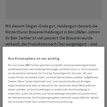
Mit diesem Slogan «Ende gut, Haldengut» bewarb die
Winterthurer Brauerei Haldengut in den 1960er-Jahren
ihr Bier. Seither ist viel passiert. Die Brauerei wurde
verkauft, die Produktion nach Chur ausgelagert – und
das alte Fabrikgelände zum Wohnquartier gemacht.
Eine «Loftwohnung mit Industriecharme» steht dort nun
Ihre Privatsphäre ist uns wichtig
zum Verkauf. Mit einem Preisschild, das man bisher so
Wir und unsere
293
-Partner speichern und greifen auf personenbezogene Daten
nur aus Downtown Zürich kannte.
wie Browserdaten oder eindeutige Kennungen auf Ihrem Gerät zu. Durch Auswahl
von Akzeptieren aktivieren Sie Tracking-Technologien für die unter „Wir und
unsere Partner verarbeiten Daten, um Ihnen Dienste bereitzustellen“ aufgeführten
Der alte Industriestandort verbinde dabei industrielle
Zwecke. Wenn Tracker deaktiviert sind, sind manche Inhalte und Anzeigen
Architektur und urbane Identität. Und weiter heisst es
möglicherweise nicht mehr so relevant für Sie. Sie können dieses Menü jederzeit
wieder aufrufen, um Ihre Einstellungen zu ändern oder Ihre Einwilligung zu
im Inserat: «Wohnen, Essen und Arbeiten gehen
widerrufen, indem Sie auf den Link Voreinstellungen verwalten am unteren Rand
fliessend ineinander über». Das bedeutet, die Wohnung
der Webseite klicken. Ihre Einstellungen gelten innerhalb unseres Website. Weitere
Informationen finden Sie in unserer Datenschutzerklärung.
hat nur einen einzigen Raum. Immerhin: Der Raum