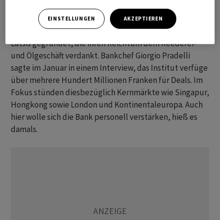
ihre Optionen jetzt neu.”
EINSTELLUNGEN
AKZEPTIEREN
EFG
wurde 1995 von der griechischen Milliardärsfamilie
Latsis gegründet, die ihren Reichtum dem Reederei-
und Ölgeschäft verdankt. Bankchef Giorgio Pradelli
sagte im Januar in einem Interview, das Institut verfüge
über mehrere Hundert Millionen Franken für Deals. Im
Fokus stünden diesbezüglich Kernmärkte wie Singapur,
Hongkong sowie London und Kontinentaleuropa. Auch
hier wolle sich die Bank personell verstärken, hieß es
damals.