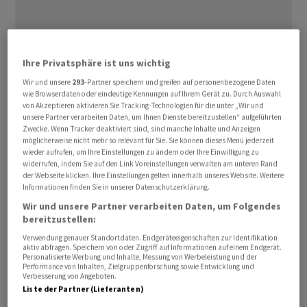
Ihre Privatsphäre ist uns wichtig
Laut Verwaltungsratsmitglied Boris Collardi sei die
Wir und unsere
293
-Partner speichern und greifen auf personenbezogene Daten
Einstellung von rund 100 Bankern im Wealth-Bereich
wie Browserdaten oder eindeutige Kennungen auf Ihrem Gerät zu. Durch Auswahl
von Akzeptieren aktivieren Sie Tracking-Technologien für die unter „Wir und
“realistisch”, was für das Institut überdurchschnittlich
unsere Partner verarbeiten Daten, um Ihnen Dienste bereitzustellen“ aufgeführten
sei. “Wir sind sehr aktiv dabei, einzustellen”, sagte
Zwecke. Wenn Tracker deaktiviert sind, sind manche Inhalte und Anzeigen
möglicherweise nicht mehr so relevant für Sie. Sie können dieses Menü jederzeit
Collardi am Dienstag im Interview mit Bloomberg TV. Die
wieder aufrufen, um Ihre Einstellungen zu ändern oder Ihre Einwilligung zu
Bank sei dabei, ihr Geschäft in Asien auszubauen und
widerrufen, indem Sie auf den Link Voreinstellungen verwalten am unteren Rand
der Webseite klicken. Ihre Einstellungen gelten innerhalb unseres Website. Weitere
habe dazu in der Region bislang rund 30 Banker
Informationen finden Sie in unserer Datenschutzerklärung.
eingestellt. Im Fokus stünden der Raum Greater China
Wir und unsere Partner verarbeiten Daten, um Folgendes
sowie Südostasien.
bereitzustellen:
Verwendung genauer Standortdaten. Endgeräteeigenschaften zur Identifikation
“Einige von ihnen werden von der
Credit Suisse
und der
aktiv abfragen. Speichern von oder Zugriff auf Informationen auf einem Endgerät.
Personalisierte Werbung und Inhalte, Messung von Werbeleistung und der
UBS
kommen, aber nicht nur”, sagte Collardi, der
Performance von Inhalten, Zielgruppenforschung sowie Entwicklung und
Verbesserung von Angeboten.
früher Chef der
Bank Julius Bär
war. “Es gab viel
Liste der Partner (Lieferanten)
Bewegung auf dem Markt, und viele Leute bewerten