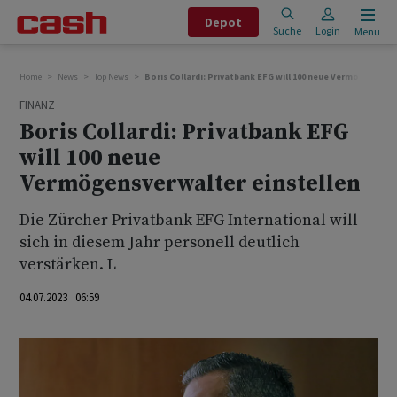
Depot
Suche
Login
Menu
Home
News
Top News
Boris Collardi: Privatbank EFG will 100 neue Vermögensver
FINANZ
Boris Collardi: Privatbank EFG
will 100 neue
Vermögensverwalter einstellen
Die Zürcher Privatbank EFG International will
sich in diesem Jahr personell deutlich
verstärken. L
04.07.2023 06:59