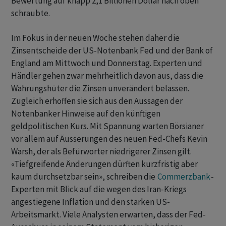
Bewertung auf knapp 2,1 Billionen Dollar nach oben
schraubte.
Im Fokus in der neuen Woche stehen daher die
Zinsentscheide der US-Notenbank Fed und der Bank of
England am Mittwoch und Donnerstag. Experten und
Händler gehen zwar mehrheitlich davon aus, dass die
Währungshüter die Zinsen unverändert belassen.
Zugleich erhoffen sie sich aus den Aussagen der
Notenbanker Hinweise auf den künftigen
geldpolitischen Kurs. Mit Spannung warten Börsianer
vor allem auf Äusserungen des neuen Fed-Chefs Kevin ​
Warsh, der als Befürworter niedrigerer Zinsen gilt.
«Tiefgreifende Änderungen dürften kurzfristig aber
kaum durchsetzbar sein», schreiben die
Commerzbank
-
Experten mit Blick auf die wegen des ​Iran-Kriegs
angestiegene Inflation und den starken US-
Arbeitsmarkt. Viele Analysten erwarten, dass der Fed-