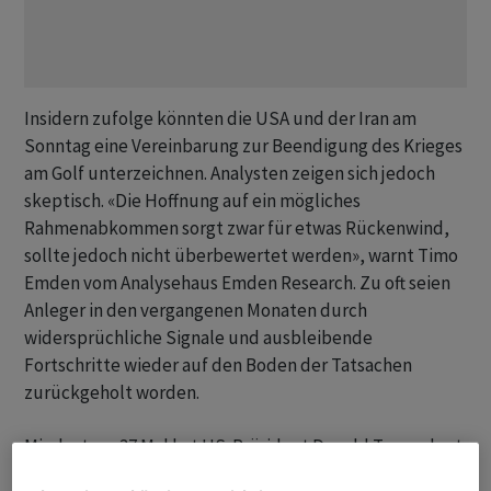
Insidern zufolge könnten die USA und der ‌Iran am
Sonntag ⁠eine Vereinbarung zur Beendigung des Krieges
am Golf unterzeichnen. Analysten zeigen sich jedoch
skeptisch. «Die Hoffnung auf ein mögliches
Rahmenabkommen sorgt zwar für etwas Rückenwind,
sollte jedoch nicht überbewertet werden», warnt Timo
Emden ⁠vom Analysehaus Emden Research. Zu oft seien
Anleger in den vergangenen Monaten durch
widersprüchliche Signale und ausbleibende
Fortschritte wieder auf den Boden der Tatsachen
zurückgeholt worden.
Mindestens 37 Mal hat US-Präsident Donald Trump laut
Experten und Medienberichten seit Ende März ein