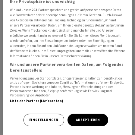
Ihre Privatsphäre ist uns wichtig
‌Friedensabkommen zwischen den USA und dem Iran in
Aussicht gestellt. Am Freitag folgte demnach die 38.
Wir und unsere
293
-Partner speichern und greifen auf personenbezogene Daten
wie Browserdaten oder eindeutige Kennungen auf Ihrem Gerät zu. Durch Auswahl
Ankündigung. «Jedoch haben die Anleger mit Blick auf
von Akzeptieren aktivieren Sie Tracking-Technologien für die unter „Wir und
‌den
Ölpreis
offensichtlich noch nicht kapituliert, auch
unsere Partner verarbeiten Daten, um Ihnen Dienste bereitzustellen“ aufgeführten
Zwecke. Wenn Tracker deaktiviert sind, sind manche Inhalte und Anzeigen
wenn die Wochenbilanz an den Kapitalmärkten eine
möglicherweise nicht mehr so relevant für Sie. Sie können dieses Menü jederzeit
gewisse Resignation ​versprüht», schreiben die Experten
wieder aufrufen, um Ihre Einstellungen zu ändern oder Ihre Einwilligung zu
widerrufen, indem Sie auf den Link Voreinstellungen verwalten am unteren Rand
der Helaba. Der
Dax
schloss am Freitag rund 0,7 Prozent
der Webseite klicken. Ihre Einstellungen gelten innerhalb unseres Website. Weitere
über dem Vorwochenschluss, beim SMI betrug der
Informationen finden Sie in unserer Datenschutzerklärung.
Zuwachs 3,2 Prozent.
Wir und unsere Partner verarbeiten Daten, um Folgendes
bereitzustellen:
Verwendung genauer Standortdaten. Endgeräteeigenschaften zur Identifikation
aktiv abfragen. Speichern von oder Zugriff auf Informationen auf einem Endgerät.
Personalisierte Werbung und Inhalte, Messung von Werbeleistung und der
Performance von Inhalten, Zielgruppenforschung sowie Entwicklung und
Verbesserung von Angeboten.
Liste der Partner (Lieferanten)
EINSTELLUNGEN
AKZEPTIEREN