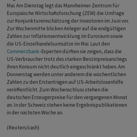
Mai. Am ​Dienstag legt das Mannheimer Zentrum für
Europäische Wirtschaftsforschung (ZEW) die Umfrage
zur Konjunktureinschätzung der Investoren im Juni vor.
⁠Zur Wochenmitte blicken Anleger auf die endgültigen
Zahlen zur Inflationsentwicklung im Euroraum sowie
die US-Einzelhandelsumsätze im Mai. Laut den
Commerzbank
-Experten dürften ​sie zeigen, dass die
US-Verbraucher trotz ⁠des starken Benzinpreisanstiegs
ihren Konsum nicht deutlich eingeschränkt haben. Am
Donnerstag werden unter anderem die wöchentlichen
Zahlen zu den Erstanträgen auf US-Arbeitslosenhilfe
veröffentlicht. Zum Wochenschluss stehen die
deutschen Erzeugerpreise für den vergangenen Monat
an. In der Schweiz stehen keine Ergebnispublikationen
in der nächsten Woche an.
(Reuters/cash)