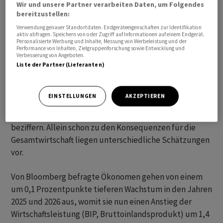
Wir und unsere Partner verarbeiten Daten, um Folgendes
bereitzustellen:
Verwendung genauer Standortdaten. Endgeräteeigenschaften zur Identifikation
aktiv abfragen. Speichern von oder Zugriff auf Informationen auf einem Endgerät.
Personalisierte Werbung und Inhalte, Messung von Werbeleistung und der
Performance von Inhalten, Zielgruppenforschung sowie Entwicklung und
Verbesserung von Angeboten.
Liste der Partner (Lieferanten)
EINSTELLUNGEN
AKZEPTIEREN
Indes ist es kaum möglich, den Effekt ganz genau zu
beziffern. Allein schon zu den Konsequenzen für die
Gesamtwirtschaft liegen unterschiedliche Schätzungen
vor.
Von Bloomberg befragte Ökonomen gehen von einem
um 0,1 Prozentpunkte tieferen Wachstum in den Jahren
2025 und 2026 aus, womit sie nun einen Anstieg der
Wirtschaftsleistung (BIP, Bruttoinlandsprodukt) um 1,4