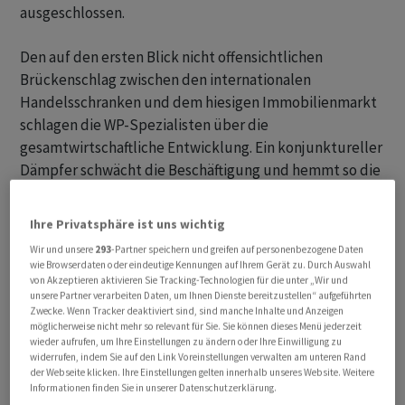
ausgeschlossen.
Den auf den ersten Blick nicht offensichtlichen
Brückenschlag zwischen den internationalen
Handelsschranken und dem hiesigen Immobilienmarkt
schlagen die WP-Spezialisten über die
gesamtwirtschaftliche Entwicklung. Ein konjunktureller
Dämpfer schwächt die Beschäftigung und hemmt so die
Zuwanderung. Zudem sinkt die Kaufkraft und damit die
Zahlungsbereitschaft auf dem Wohnungsmarkt. Im
Ihre Privatsphäre ist uns wichtig
Endeffekt verringert sich die Nachfrage nach
Wir und unsere
293
-Partner speichern und greifen auf personenbezogene Daten
Wohnraum, und «dies bremst den aktuellen Anstieg der
wie Browserdaten oder eindeutige Kennungen auf Ihrem Gerät zu. Durch Auswahl
von Akzeptieren aktivieren Sie Tracking-Technologien für die unter „Wir und
Mieten und der Preise für Wohneigentum», heisst es in
unsere Partner verarbeiten Daten, um Ihnen Dienste bereitzustellen“ aufgeführten
einem kürzlich veröffentlichten WP-Artikel.
Zwecke. Wenn Tracker deaktiviert sind, sind manche Inhalte und Anzeigen
möglicherweise nicht mehr so relevant für Sie. Sie können dieses Menü jederzeit
wieder aufrufen, um Ihre Einstellungen zu ändern oder Ihre Einwilligung zu
widerrufen, indem Sie auf den Link Voreinstellungen verwalten am unteren Rand
der Webseite klicken. Ihre Einstellungen gelten innerhalb unseres Website. Weitere
Informationen finden Sie in unserer Datenschutzerklärung.