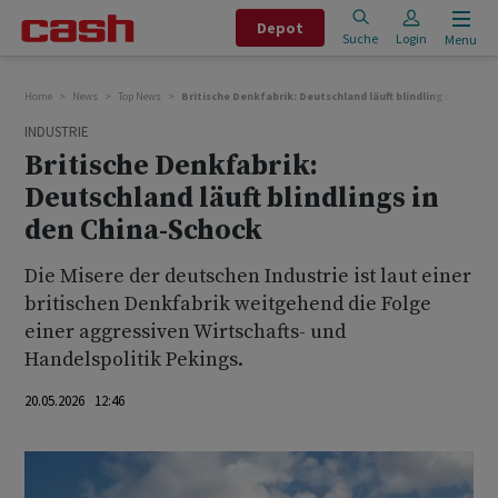
Depot
Suche
Login
Menu
Home
News
Top News
Britische Denkfabrik: Deutschland läuft blindlings in den 
INDUSTRIE
Britische Denkfabrik:
Deutschland läuft blindlings in
den China-Schock
Die Misere der deutschen Industrie ist laut einer
britischen Denkfabrik weitgehend die Folge
einer aggressiven Wirtschafts- und
Handelspolitik Pekings.
20.05.2026 12:46