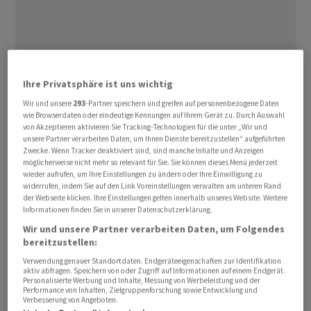
Ihre Privatsphäre ist uns wichtig
Das geht aus einem Bericht des Centre for European
Wir und unsere
293
-Partner speichern und greifen auf personenbezogene Daten
Reform mit dem Titel «China-Schock 2.0: Die Kosten
wie Browserdaten oder eindeutige Kennungen auf Ihrem Gerät zu. Durch Auswahl
von Akzeptieren aktivieren Sie Tracking-Technologien für die unter „Wir und
deutscher Nachlässigkeit» hervor.
unsere Partner verarbeiten Daten, um Ihnen Dienste bereitzustellen“ aufgeführten
Zwecke. Wenn Tracker deaktiviert sind, sind manche Inhalte und Anzeigen
Demnach setzt China deutsche Schlüsselindustrien und
möglicherweise nicht mehr so relevant für Sie. Sie können dieses Menü jederzeit
wieder aufrufen, um Ihre Einstellungen zu ändern oder Ihre Einwilligung zu
gezielt auch den Mittelstand mit einer aggressiven
widerrufen, indem Sie auf den Link Voreinstellungen verwalten am unteren Rand
Exportpolitik unter Druck. Gleichzeitig werden
der Webseite klicken. Ihre Einstellungen gelten innerhalb unseres Website. Weitere
Informationen finden Sie in unserer Datenschutzerklärung.
deutsche Produkte in China angesichts manipulierter
Wir und unsere Partner verarbeiten Daten, um Folgendes
Wechselkurse und unterdrückter Nachfrage immer
bereitzustellen:
seltener gekauft.
Verwendung genauer Standortdaten. Endgeräteeigenschaften zur Identifikation
aktiv abfragen. Speichern von oder Zugriff auf Informationen auf einem Endgerät.
Personalisierte Werbung und Inhalte, Messung von Werbeleistung und der
Der Bundesregierung stellen die Experten in der Krise
Performance von Inhalten, Zielgruppenforschung sowie Entwicklung und
Verbesserung von Angeboten.
ein desaströses Zeugnis aus: Statt dem Druck aus China