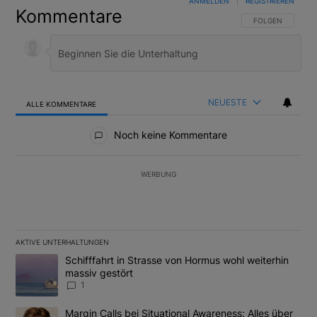
ANMELDEN
|
REGISTRIEREN
Kommentare
FOLGE DIESER U
FOLGEN
NEUESTE
ALLE KOMMENTARE
Alle Kommentare
Noch keine Kommentare
WERBUNG
AKTIVE UNTERHALTUNGEN
Das Folgende ist eine Liste der am meisten kommentierten Artikel
Ein Trendartikel mit dem Titel "Schifffahrt in Strasse von Hormus
Schifffahrt in Strasse von Hormus wohl weiterhin
massiv gestört
1
Ein Trendartikel mit dem Titel "Margin Calls bei Situational Awar
Margin Calls bei Situational Awareness: Alles über