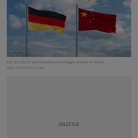
Die deutsche und chinesische Flagge wehen im Wind.
Quelle:
IMAGO/Pond5 Images