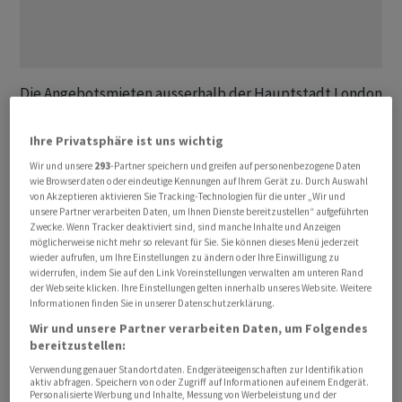
Die Angebotsmieten ausserhalb der Hauptstadt London
stiegen allein vom ersten auf das zweite Quartal um 3,5
Prozent auf 1231 (1423 Euro) Pfund und damit mehr als
Ihre Privatsphäre ist uns wichtig
doppelt so schnell wie im ersten Vierteljahr, wie die
Wir und unsere
293
-Partner speichern und greifen auf personenbezogene Daten
Immobilienwebsite Rightmove am Freitag zu ihrer
wie Browserdaten oder eindeutige Kennungen auf Ihrem Gerät zu. Durch Auswahl
von Akzeptieren aktivieren Sie Tracking-Technologien für die unter „Wir und
Auswertung mitteilte. Sie liegen damit 9,3 Prozent
unsere Partner verarbeiten Daten, um Ihnen Dienste bereitzustellen“ aufgeführten
höher als vor einem Jahr und sogar 33 Prozent höher als
Zwecke. Wenn Tracker deaktiviert sind, sind manche Inhalte und Anzeigen
möglicherweise nicht mehr so relevant für Sie. Sie können dieses Menü jederzeit
2019, dem Jahr vor Ausbruch der Pandemie.
wieder aufrufen, um Ihre Einstellungen zu ändern oder Ihre Einwilligung zu
widerrufen, indem Sie auf den Link Voreinstellungen verwalten am unteren Rand
der Webseite klicken. Ihre Einstellungen gelten innerhalb unseres Website. Weitere
Die Hauptstadt London hat mit 2567 Pfund pro Monat
Informationen finden Sie in unserer Datenschutzerklärung.
für Neuvermietungen viel höhere Durchschnittspreise.
Wir und unsere Partner verarbeiten Daten, um Folgendes
Sie verteuerten sich im abgelaufenen Quartal um 2,6
bereitzustellen:
Prozent im Vergleich zu den ersten drei Monaten und
Verwendung genauer Standortdaten. Endgeräteeigenschaften zur Identifikation
um 13,7 Prozent zum Vorjahreszeitraum.
aktiv abfragen. Speichern von oder Zugriff auf Informationen auf einem Endgerät.
Personalisierte Werbung und Inhalte, Messung von Werbeleistung und der