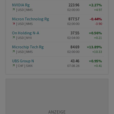
NVIDIA Rg
223.96
+2.27%
USD
NMS
02:00:00
+4.97
Micron Technolog Rg
877.57
-0.44%
USD
NMS
02:00:00
-3.90
On Holding N-A
37.55
+0.56%
USD
NYX
02:04:00
+0.21
Microchip Tech Rg
84.69
+13.89%
USD
NMS
02:00:00
+10.33
UBS Group N
43.46
+0.95%
CHF
SWX
07.08.26
+0.41