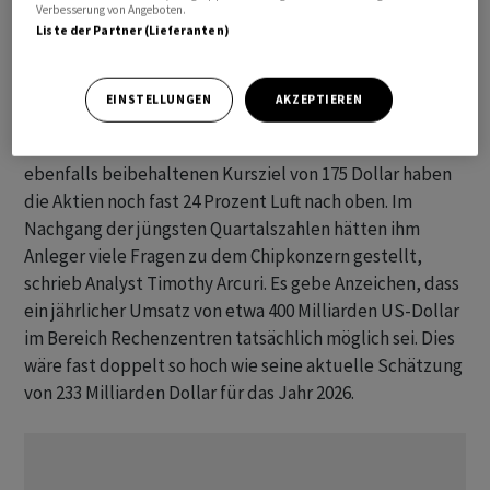
verzeichneten die Branchenwerte
Micron
und
On
Verbesserung von Angeboten.
Liste der Partner (Lieferanten)
Semiconductor. Spitzenreiter im
Nasdaq 100
war
Microchip Technology
mit einem Kursanstieg um 6
Prozent.
EINSTELLUNGEN
AKZEPTIEREN
Die Grossbank
UBS
rät bei
Nvidia
weiter zum Kauf. Zum
ebenfalls beibehaltenen Kursziel von 175 Dollar haben
die Aktien noch fast 24 Prozent Luft nach oben. Im
Nachgang der jüngsten Quartalszahlen hätten ihm
Anleger viele Fragen zu dem Chipkonzern gestellt,
schrieb Analyst Timothy Arcuri. Es gebe Anzeichen, dass
ein jährlicher Umsatz von etwa 400 Milliarden US-Dollar
im Bereich Rechenzentren tatsächlich möglich sei. Dies
wäre fast doppelt so hoch wie seine aktuelle Schätzung
von 233 Milliarden Dollar für das Jahr 2026.