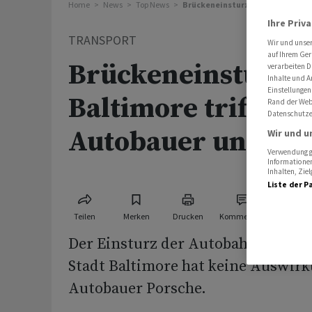
Home
News
Top News
Brückeneinsturz in Baltimore tr
Ihre Priv
TRANSPORT
Wir und unse
auf Ihrem Ger
Brückeneinsturz i
verarbeiten D
Inhalte und A
Einstellungen
Baltimore trifft de
Rand der Webs
Datenschutze
Autobauer untersc
Wir und u
Verwendung ge
Informationen
Inhalten, Zi
Liste der P
Teilen
Merken
Drucken
Kommentare
Der Einsturz der Autobahnbrücke 
Stadt Baltimore hat keine Auswir
Autobauer Porsche.