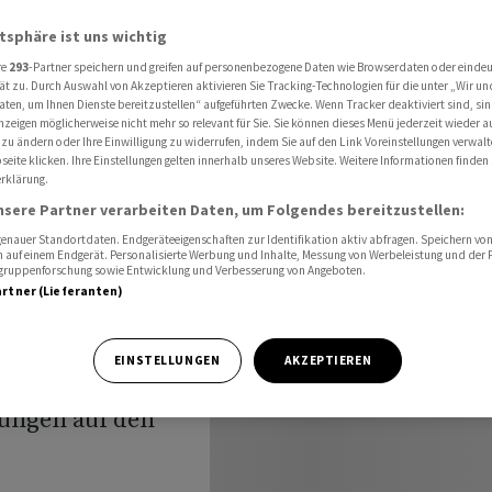
ifft deutsche Autobauer unterschiedlich
atsphäre ist uns wichtig
re
293
-Partner speichern und greifen auf personenbezogene Daten wie Browserdaten oder einde
ät zu. Durch Auswahl von Akzeptieren aktivieren Sie Tracking-Technologien für die unter „Wir un
n
aten, um Ihnen Dienste bereitzustellen“ aufgeführten Zwecke. Wenn Tracker deaktiviert sind, s
nzeigen möglicherweise nicht mehr so relevant für Sie. Sie können dieses Menü jederzeit wieder a
 zu ändern oder Ihre Einwilligung zu widerrufen, indem Sie auf den Link Voreinstellungen verwal
utsche
eite klicken. Ihre Einstellungen gelten innerhalb unseres Website. Weitere Informationen finden 
rklärung.
hiedlich
nsere Partner verarbeiten Daten, um Folgendes bereitzustellen:
nauer Standortdaten. Endgeräteeigenschaften zur Identifikation aktiv abfragen. Speichern von 
 auf einem Endgerät. Personalisierte Werbung und Inhalte, Messung von Werbeleistung und der
elgruppenforschung sowie Entwicklung und Verbesserung von Angeboten.
artner (Lieferanten)
EINSTELLUNGEN
AKZEPTIEREN
im Hafen der US-
kungen auf den