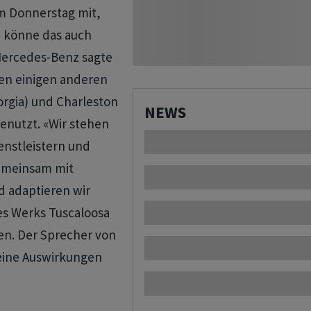
m Donnerstag mit,
d könne das auch
Mercedes-Benz sagte
en einigen anderen
rgia) und Charleston
NEWS
enutzt. «Wir stehen
enstleistern und
Gemeinsam mit
 adaptieren wir
es Werks Tuscaloosa
fen. Der Sprecher von
keine Auswirkungen