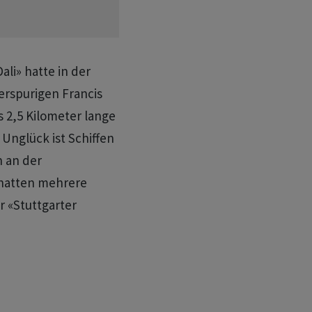
ali» hatte in der
erspurigen Francis
 2,5 Kilometer lange
Unglück ist Schiffen
n an der
 hatten mehrere
 «Stuttgarter