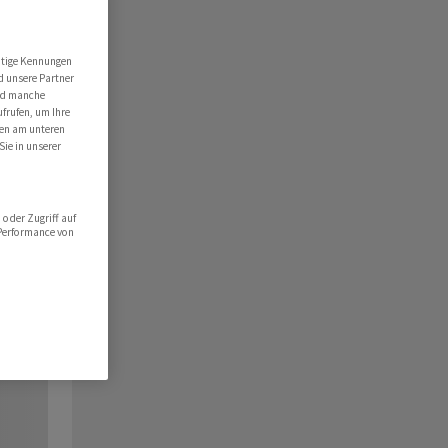
utige Kennungen
d unsere Partner
ind manche
ufrufen, um Ihre
ten am unteren
Sie in unserer
oder Zugriff auf
 Performance von