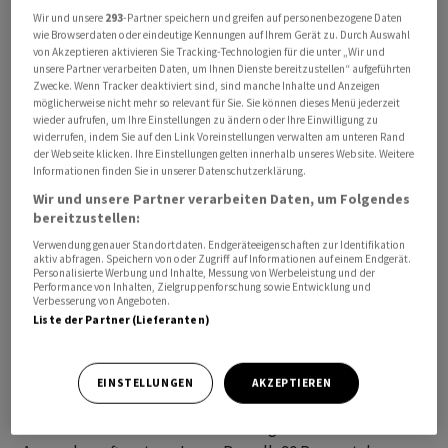
Wir und unsere
293
-Partner speichern und greifen auf personenbezogene Daten
wie Browserdaten oder eindeutige Kennungen auf Ihrem Gerät zu. Durch Auswahl
von Akzeptieren aktivieren Sie Tracking-Technologien für die unter „Wir und
unsere Partner verarbeiten Daten, um Ihnen Dienste bereitzustellen“ aufgeführten
Zwecke. Wenn Tracker deaktiviert sind, sind manche Inhalte und Anzeigen
«Russland ist nicht stark», sagte Scholz in seiner
möglicherweise nicht mehr so relevant für Sie. Sie können dieses Menü jederzeit
wieder aufrufen, um Ihre Einstellungen zu ändern oder Ihre Einwilligung zu
Regierungserklärung im Bundestag. «Wenn der
widerrufen, indem Sie auf den Link Voreinstellungen verwalten am unteren Rand
russische Präsident glaubt, dass er diesen Krieg nur
der Webseite klicken. Ihre Einstellungen gelten innerhalb unseres Website. Weitere
Informationen finden Sie in unserer Datenschutzerklärung.
aussetzen muss und wir schwächeln werden in unserer
Wir und unsere Partner verarbeiten Daten, um Folgendes
Unterstützung, dann hat er sich verrechnet», fügt er
bereitzustellen:
hinzu.
Verwendung genauer Standortdaten. Endgeräteeigenschaften zur Identifikation
aktiv abfragen. Speichern von oder Zugriff auf Informationen auf einem Endgerät.
Personalisierte Werbung und Inhalte, Messung von Werbeleistung und der
Die Manipulation der Wahlen in Russland und der Druck
Performance von Inhalten, Zielgruppenforschung sowie Entwicklung und
auf die Opposition seien Zeichen der Schwäche der
Verbesserung von Angeboten.
Liste der Partner (Lieferanten)
russischen Führung. Mehr Waffenlieferungen an die
Ukraine seien das Gebot der Stunde, sagt der SPD-
Politiker.
EINSTELLUNGEN
AKZEPTIEREN
Russland hat derweil den Vorschlag des EU-