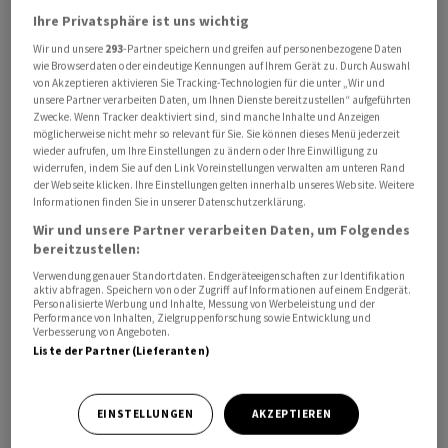
Ihre Privatsphäre ist uns wichtig
Wir und unsere
293
-Partner speichern und greifen auf personenbezogene Daten
wie Browserdaten oder eindeutige Kennungen auf Ihrem Gerät zu. Durch Auswahl
von Akzeptieren aktivieren Sie Tracking-Technologien für die unter „Wir und
unsere Partner verarbeiten Daten, um Ihnen Dienste bereitzustellen“ aufgeführten
Der geltende fixe Verzugszins sei in der schweizerischen
Zwecke. Wenn Tracker deaktiviert sind, sind manche Inhalte und Anzeigen
Rechtstradition fest verankert und habe sich seit vielen
möglicherweise nicht mehr so relevant für Sie. Sie können dieses Menü jederzeit
wieder aufrufen, um Ihre Einstellungen zu ändern oder Ihre Einwilligung zu
Jahren bewährt, teilte der Bundesrat am Mittwoch mit.
widerrufen, indem Sie auf den Link Voreinstellungen verwalten am unteren Rand
Angesichts des gestiegenen Zinsniveaus falle auch die
der Webseite klicken. Ihre Einstellungen gelten innerhalb unseres Website. Weitere
Informationen finden Sie in unserer Datenschutzerklärung.
ursprüngliche Begründung der Revision weg, wonach in
Wir und unsere Partner verarbeiten Daten, um Folgendes
einem Tiefzinsumfeld ein Verzugszins von fünf Prozent
bereitzustellen:
für viele Unternehmen eine grosse finanzielle
Verwendung genauer Standortdaten. Endgeräteeigenschaften zur Identifikation
Zusatzbelastung darstelle.
aktiv abfragen. Speichern von oder Zugriff auf Informationen auf einem Endgerät.
Personalisierte Werbung und Inhalte, Messung von Werbeleistung und der
Performance von Inhalten, Zielgruppenforschung sowie Entwicklung und
Für den Bundesrat habe der Verzugszins nicht nur das
Verbesserung von Angeboten.
Liste der Partner (Lieferanten)
Ziel, einen Gläubiger oder eine Gläubigerin für
verspätete Zahlung zu entschädigen. Ein Verzugszins
solle auch säumige Schuldnerinnen und Schuldner
EINSTELLUNGEN
AKZEPTIEREN
dazu bewegen, offene Verpflichtungen möglichst