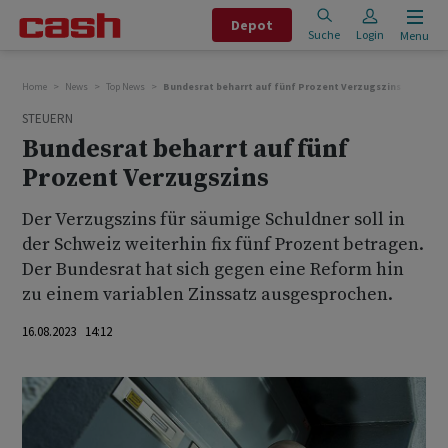
Depot
Suche
Login
Menu
Home
News
Top News
Bundesrat beharrt auf fünf Prozent Verzugszins
STEUERN
Bundesrat beharrt auf fünf
Prozent Verzugszins
Der Verzugszins für säumige Schuldner soll in
der Schweiz weiterhin fix fünf Prozent betragen.
Der Bundesrat hat sich gegen eine Reform hin
zu einem variablen Zinssatz ausgesprochen.
16.08.2023 14:12