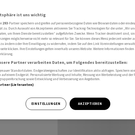
ertragspaket mit dem Rütli-Schwur
atsphäre ist uns wichtig
re
293
-Partner speichern und greifen auf personenbezogene Daten wie Browserdaten oder einde
gleicht
ät zu. Durch Auswahl von Akzeptieren aktivieren Sie Tracking-Technologien für die unter „Wir un
aten, um Ihnen Dienste bereitzustellen“ aufgeführten Zwecke. Wenn Tracker deaktiviert sind, s
nzeigen möglicherweise nicht mehr so relevant für Sie. Sie können dieses Menü jederzeit wieder a
mit dem
 zu ändern oder Ihre Einwilligung zu widerrufen, indem Sie auf den Link Voreinstellungen verwal
eite klicken. Ihre Einstellungen gelten innerhalb unseres Website. Weitere Informationen finden 
rklärung.
nsere Partner verarbeiten Daten, um Folgendes bereitzustellen:
nauer Standortdaten. Endgeräteeigenschaften zur Identifikation aktiv abfragen. Speichern von 
 auf einem Endgerät. Personalisierte Werbung und Inhalte, Messung von Werbeleistung und der
elgruppenforschung sowie Entwicklung und Verbesserung von Angeboten.
artner (Lieferanten)
onntagsBlick» das
EINSTELLUNGEN
AKZEPTIEREN
chwur