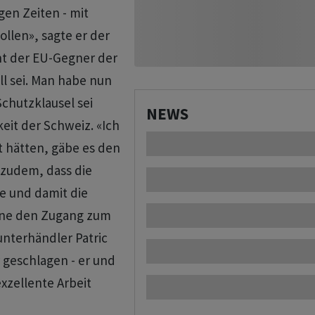
gen Zeiten - mit
llen», sagte er der
nt der EU-Gegner der
ll sei. Man habe nun
Schutzklausel sei
NEWS
eit der Schweiz. «Ich
t hätten, gäbe es den
e zudem, dass die
ige und damit die
ne den Zugang zum
nterhändler Patric
 geschlagen - er und
xzellente Arbeit