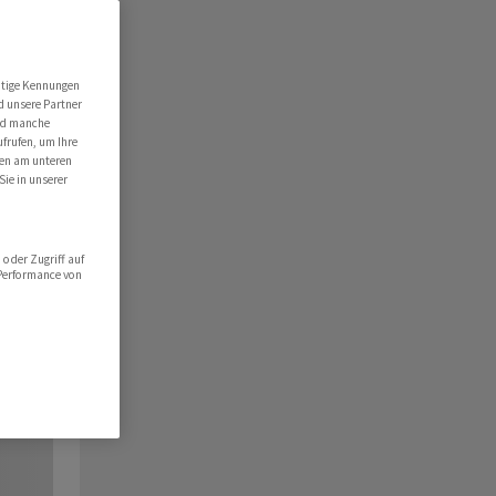
utige Kennungen
d unsere Partner
ind manche
ufrufen, um Ihre
ten am unteren
Sie in unserer
oder Zugriff auf
 Performance von