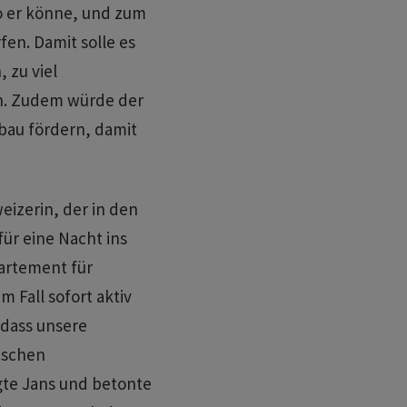
o er könne, und zum
fen. Damit solle es
 zu viel
n. Zudem würde der
au fördern, damit
eizerin, der in den
für eine Nacht ins
artement für
 Fall sofort aktiv
 dass unsere
ischen
te Jans und betonte