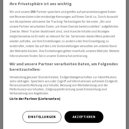
Ihre Privatsphäre ist uns wichtig
Wir und unsere
293
-Partner speichern und greifen auf personenbezogene Daten
wie Browserdaten oder eindeutige Kennungen auf Ihrem Gerät zu. Durch Auswahl
von Akzeptieren aktivieren Sie Tracking-Technologien für die unter „Wir und
unsere Partner verarbeiten Daten, um Ihnen Dienste bereitzustellen“ aufgeführten
Zwecke. Wenn Tracker deaktiviert sind, sind manche Inhalte und Anzeigen
Allerdings hänge dies auch von den Absichten der USA
möglicherweise nicht mehr so relevant für Sie. Sie können dieses Menü jederzeit
ab, die ja parallel mit zahlreichen weiteren Ländern
wieder aufrufen, um Ihre Einstellungen zu ändern oder Ihre Einwilligung zu
verhandle, sagte der Wirtschaftsminister am Dienstag
widerrufen, indem Sie auf den Link Voreinstellungen verwalten am unteren Rand
der Webseite klicken. Ihre Einstellungen gelten innerhalb unseres Website. Weitere
am "Private Banking Day" in Zürich. Die Schweiz müsse
Informationen finden Sie in unserer Datenschutzerklärung.
dabei zahlreiche technische wie auch politische
Wir und unsere Partner verarbeiten Daten, um Folgendes
Probleme angehen, sagte Parmelin in der Rede. Man
bereitzustellen:
habe sich bisher darauf konzentriert, die wichtigen
Verwendung genauer Standortdaten. Endgeräteeigenschaften zur Identifikation
aktiv abfragen. Speichern von oder Zugriff auf Informationen auf einem Endgerät.
Themenfelder zu identifizieren und einen "Letter of
Personalisierte Werbung und Inhalte, Messung von Werbeleistung und der
intent" zu formulieren.
Performance von Inhalten, Zielgruppenforschung sowie Entwicklung und
Verbesserung von Angeboten.
Liste der Partner (Lieferanten)
Ab einem gewissen Zeitpunkt benötige der Bundesrat
aber auch ein Verhandlungsmandat des Parlaments,
EINSTELLUNGEN
AKZEPTIEREN
sagte der Bundesrat. Die USA hätten der Schweiz aber
zu verstehen gegeben, dass mit der Vorlage der