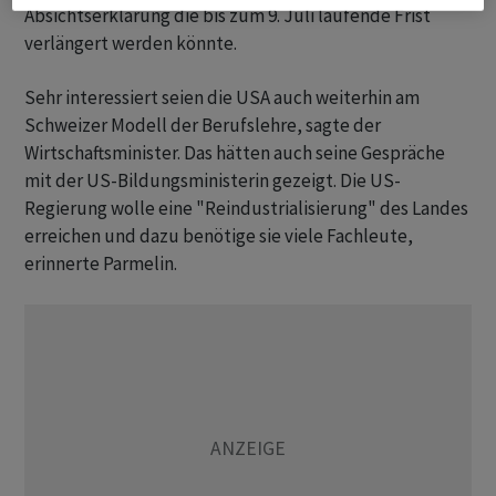
Absichtserklärung die bis zum 9. Juli laufende Frist
verlängert werden könnte.
Sehr interessiert seien die USA auch weiterhin am
Schweizer Modell der Berufslehre, sagte der
Wirtschaftsminister. Das hätten auch seine Gespräche
mit der US-Bildungsministerin gezeigt. Die US-
Regierung wolle eine "Reindustrialisierung" des Landes
erreichen und dazu benötige sie viele Fachleute,
erinnerte Parmelin.