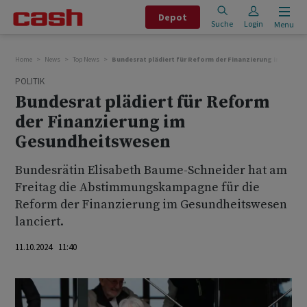
Depot
Suche
Login
Menu
Home
News
Top News
Bundesrat plädiert für Reform der Finanzierung im Gesun
POLITIK
Bundesrat plädiert für Reform
der Finanzierung im
Gesundheitswesen
Bundesrätin Elisabeth Baume-Schneider hat am
Freitag die Abstimmungskampagne für die
Reform der Finanzierung im Gesundheitswesen
lanciert.
11.10.2024 11:40