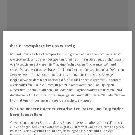
Ein Ja des Souveräns an der Urne soll zu einer Kosten-
Ihre Privatsphäre ist uns wichtig
und Prämiensenkung beitragen.
Wir und unsere
293
-Partner speichern und greifen auf personenbezogene Daten
wie Browserdaten oder eindeutige Kennungen auf Ihrem Gerät zu. Durch Auswahl
Mit der Vorlage für die einheitliche Finanzierung von
von Akzeptieren aktivieren Sie Tracking-Technologien für die unter „Wir und
unsere Partner verarbeiten Daten, um Ihnen Dienste bereitzustellen“ aufgeführten
ambulant und stationär erbrachten Leistungen (Efas)
Zwecke. Wenn Tracker deaktiviert sind, sind manche Inhalte und Anzeigen
soll ein Anreiz für die Verlagerung von stationären zu
möglicherweise nicht mehr so relevant für Sie. Sie können dieses Menü jederzeit
wieder aufrufen, um Ihre Einstellungen zu ändern oder Ihre Einwilligung zu
ambulanten Behandlungen geschaffen werden.
widerrufen, indem Sie auf den Link Voreinstellungen verwalten am unteren Rand
Finanzielle Fehlanreize sollen beseitigt werden, teilte
der Webseite klicken. Ihre Einstellungen gelten innerhalb unseres Website. Weitere
Informationen finden Sie in unserer Datenschutzerklärung.
die Bundesrätin mit.
Wir und unsere Partner verarbeiten Daten, um Folgendes
bereitzustellen:
Heute werden stationäre Behandlungen von Kantonen
Verwendung genauer Standortdaten. Endgeräteeigenschaften zur Identifikation
und Krankenkassen bezahlt, ambulante Behandlungen
aktiv abfragen. Speichern von oder Zugriff auf Informationen auf einem Endgerät.
nur von Krankenkassen. Efas sieht vor, dass Kantone und
Personalisierte Werbung und Inhalte, Messung von Werbeleistung und der