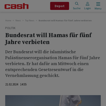
Depot
Suche
Login
Menu
Home
News
Top News
Bundesrat will Hamas für fünf Jahre verbieten
POLITIK
Bundesrat will Hamas für fünf
Jahre verbieten
Der Bundesrat will die islamistische
Palästinenserorganisation Hamas für fünf Jahre
verbieten. Er hat dafür am Mittwoch einen
entsprechenden Gesetzesentwurf in die
Vernehmlassung geschickt.
21.02.2024 14:55