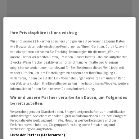
Ihre Privatsphäre ist uns wichtig
Der Bundesrat will die islamistische
Wir und unsere
293
-Partner speichern und greifen auf personenbezogene Daten
wie Browserdaten oder eindeutige Kennungen auf Ihrem Gerät zu. Durch Auswahl
Palästinenserorganisation Hamas für fünf Jahre
von Akzeptieren aktivieren Sie Tracking-Technologien für die unter „Wir und
verbieten. Er hat dafür am Mittwoch einen
unsere Partner verarbeiten Daten, um Ihnen Dienste bereitzustellen“ aufgeführten
Zwecke. Wenn Tracker deaktiviert sind, sind manche Inhalte und Anzeigen
entsprechenden Gesetzesentwurf in die
möglicherweise nicht mehr so relevant für Sie. Sie können dieses Menü jederzeit
Vernehmlassung geschickt. Betroffen vom Verbot sind
wieder aufrufen, um Ihre Einstellungen zu ändern oder Ihre Einwilligung zu
widerrufen, indem Sie auf den Link Voreinstellungen verwalten am unteren Rand
auch mit der Hamas verwandte Organisationen.
der Webseite klicken. Ihre Einstellungen gelten innerhalb unseres Website. Weitere
Informationen finden Sie in unserer Datenschutzerklärung.
Der Bundesrat verspricht sich vom Verbot der
Wir und unsere Partner verarbeiten Daten, um Folgendes
Organisation «eine präventive und repressive Wirkung»,
bereitzustellen:
wie er in einer Mitteilung schrieb. So soll damit das
Verwendung genauer Standortdaten. Endgeräteeigenschaften zur Identifikation
aktiv abfragen. Speichern von oder Zugriff auf Informationen auf einem Endgerät.
Risiko verringert werden, dass die Hamas und
Personalisierte Werbung und Inhalte, Messung von Werbeleistung und der
Performance von Inhalten, Zielgruppenforschung sowie Entwicklung und
verwandte Organisationen die Schweiz als Rückzugsort
Verbesserung von Angeboten.
nutzen. Auch die Terrorbedrohung in der Schweiz soll
Liste der Partner (Lieferanten)