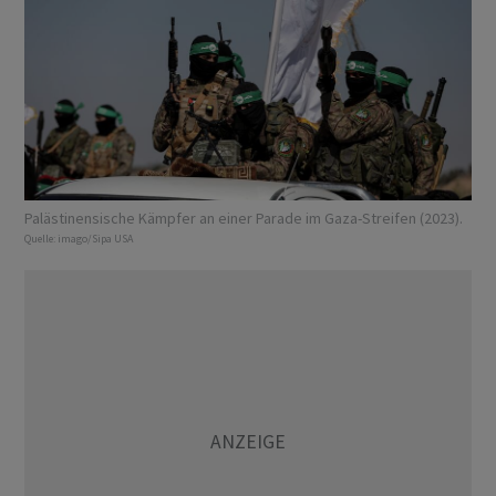
Palästinensische Kämpfer an einer Parade im Gaza-Streifen (2023).
Quelle:
imago/Sipa USA