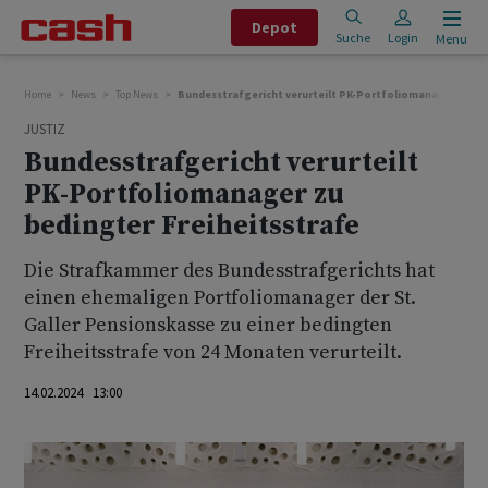
Depot
Suche
Login
Menu
Home
News
Top News
Bundesstrafgericht verurteilt PK-Portfoliomanager zu be
JUSTIZ
Bundesstrafgericht verurteilt
PK-Portfoliomanager zu
bedingter Freiheitsstrafe
Die Strafkammer des Bundesstrafgerichts hat
einen ehemaligen Portfoliomanager der St.
Galler Pensionskasse zu einer bedingten
Freiheitsstrafe von 24 Monaten verurteilt.
14.02.2024 13:00