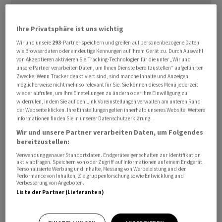
Ihre Privatsphäre ist uns wichtig
Wir und unsere
293
-Partner speichern und greifen auf personenbezogene Daten
wie Browserdaten oder eindeutige Kennungen auf Ihrem Gerät zu. Durch Auswahl
von Akzeptieren aktivieren Sie Tracking-Technologien für die unter „Wir und
Der Mann erwirtschaftete von 2008 bis 2018 mit
unsere Partner verarbeiten Daten, um Ihnen Dienste bereitzustellen“ aufgeführten
Zwecke. Wenn Tracker deaktiviert sind, sind manche Inhalte und Anzeigen
unzulässigen Geschäften rund 3,1 Millionen Franken für
möglicherweise nicht mehr so relevant für Sie. Sie können dieses Menü jederzeit
sich persönlich. Das Gericht hat ihn der mehrfachen
wieder aufrufen, um Ihre Einstellungen zu ändern oder Ihre Einwilligung zu
widerrufen, indem Sie auf den Link Voreinstellungen verwalten am unteren Rand
ungetreuen Amtsführung, des mehrfachen Ausnützens
der Webseite klicken. Ihre Einstellungen gelten innerhalb unseres Website. Weitere
von Insiderinformationen - teilweise nur als Versuch -
Informationen finden Sie in unserer Datenschutzerklärung.
und der mehrfachen Geldwäscherei für schuldig
Wir und unsere Partner verarbeiten Daten, um Folgendes
bereitzustellen:
befunden. Neben der Freiheitsstrafe hat die
Strafkammer eine bedingte Geldstrafe von 30
Verwendung genauer Standortdaten. Endgeräteeigenschaften zur Identifikation
aktiv abfragen. Speichern von oder Zugriff auf Informationen auf einem Endgerät.
Tagessätzen zu 50 Franken verhängt.
Personalisierte Werbung und Inhalte, Messung von Werbeleistung und der
Performance von Inhalten, Zielgruppenforschung sowie Entwicklung und
Verbesserung von Angeboten.
Der bald 51-Jährige muss die Verfahrenskosten von
Liste der Partner (Lieferanten)
254'000 Franken tragen. Die Aufwendungen für die
amtliche Verteidigung von 88'000 Franken muss er dem