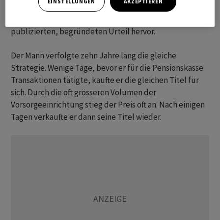
EINSTELLUNGEN
AKZEPTIEREN
Bund zurückerstatten, sobald es seine wirtschaftliche
Situation zulässt. Dies geht aus dem am Mittwoch
publizierten, begründeten Urteil hervor.
Der Mann verfolgte zehn Jahre lang die gleiche
Strategie. Wenige Tage, bevor er für die Pensionskasse
Transaktionen tätigte, kaufte er die gleichen Titel für
sich. Durch die oft grösseren Volumen der
Vorsorgeeinrichtung stieg der Preis oft an. Nach einigen
Tagen verkaufte er dann seine Titel wieder.