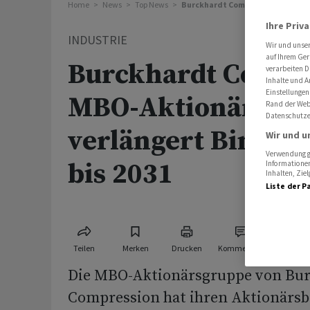
Home
News
Top News
Burckhardt Compression: MBO-Ak
Ihre Priv
INDUSTRIE
Wir und unse
auf Ihrem Ger
Burckhardt Compr
verarbeiten D
Inhalte und A
Einstellungen
MBO-Aktionärsgr
Rand der Webs
Datenschutze
verlängert Bindun
Wir und u
Verwendung ge
bis 2031
Informationen
Inhalten, Zi
Liste der P
Teilen
Merken
Drucken
Kommentare
Die MBO-Aktionärsgruppe von Bu
Compression hat ihren Aktionärs