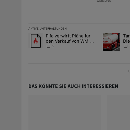
WERBUNG
AKTIVE UNTERHALTUNGEN
Das Folgende ist eine Liste der am meisten kommentier
Fifa verwirft Pläne für
Tan
Ein Trendartikel mit dem Titel "Fifa verwirft Pläne f
Ein Trendartik
den Verkauf von WM-
Die
Anteilen
teu
2
U
DAS KÖNNTE SIE AUCH INTERESSIEREN