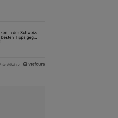
ten Artikel der letzten 7 days.
ken in der Schweiz:
ür den Verkauf von WM-Anteilen" mit 2 kommentare.
el mit dem Titel "Tanken in der Schweiz: Die besten Tipps gegen teu
 besten Tipps gegen
ren Sprit
2
nterstützt von