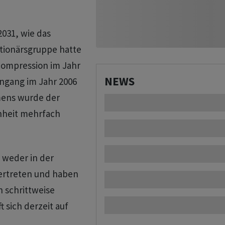
2031, wie das
tionärsgruppe hatte
ompression im Jahr
NEWS
engang im Jahr 2006
mens wurde der
nheit mehrfach
e weder in der
vertreten und haben
n schrittweise
t sich derzeit auf