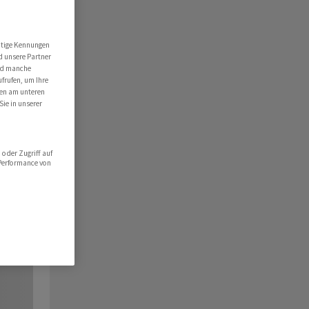
utige Kennungen
d unsere Partner
ind manche
ufrufen, um Ihre
ten am unteren
Sie in unserer
oder Zugriff auf
 Performance von