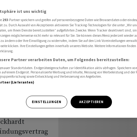
tionärsgruppe verlängert Bindungsvertrag bis 2031
atsphäre ist uns wichtig
re
293
-Partner speichern und greifen auf personenbezogene Daten wie Browserdaten oder einde
ät zu. Durch Auswahl von Akzeptieren aktivieren Sie Tracking-Technologien für die unter „Wir un
ession:
aten, um Ihnen Dienste bereitzustellen“ aufgeführten Zwecke. Wenn Tracker deaktiviert sind, s
nzeigen möglicherweise nicht mehr so relevant für Sie. Sie können dieses Menü jederzeit wieder a
 zu ändern oder Ihre Einwilligung zu widerrufen, indem Sie auf den Link Voreinstellungen verwal
uppe
eite klicken. Ihre Einstellungen gelten innerhalb unseres Website. Weitere Informationen finden 
rklärung.
gsvertrag
nsere Partner verarbeiten Daten, um Folgendes bereitzustellen:
nauer Standortdaten. Endgeräteeigenschaften zur Identifikation aktiv abfragen. Speichern von 
 auf einem Endgerät. Personalisierte Werbung und Inhalte, Messung von Werbeleistung und der
elgruppenforschung sowie Entwicklung und Verbesserung von Angeboten.
artner (Lieferanten)
EINSTELLUNGEN
AKZEPTIEREN
rckhardt
bindungsvertrag