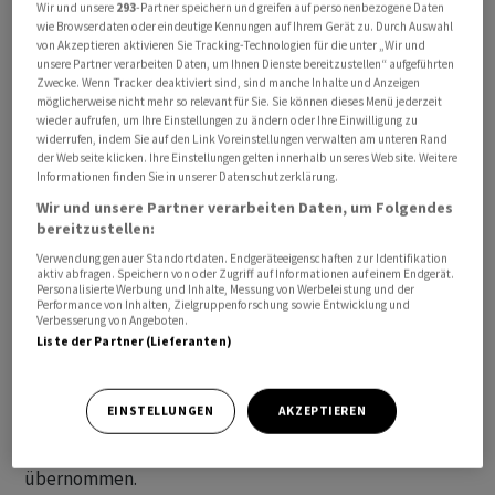
Wir und unsere
293
-Partner speichern und greifen auf personenbezogene Daten
wie Browserdaten oder eindeutige Kennungen auf Ihrem Gerät zu. Durch Auswahl
von Akzeptieren aktivieren Sie Tracking-Technologien für die unter „Wir und
unsere Partner verarbeiten Daten, um Ihnen Dienste bereitzustellen“ aufgeführten
Zwecke. Wenn Tracker deaktiviert sind, sind manche Inhalte und Anzeigen
Das Unternehmen beschäftige sieben Mitarbeitende
möglicherweise nicht mehr so relevant für Sie. Sie können dieses Menü jederzeit
und erwirtschafte einen Jahresumsatz von rund 1,5
wieder aufrufen, um Ihre Einstellungen zu ändern oder Ihre Einwilligung zu
widerrufen, indem Sie auf den Link Voreinstellungen verwalten am unteren Rand
Millionen Franken, teilte
Burkhalter
am Dienstagabend
der Webseite klicken. Ihre Einstellungen gelten innerhalb unseres Website. Weitere
mit. Mathieu sei seit 1994 im regionalen Markt tätig und
Informationen finden Sie in unserer Datenschutzerklärung.
auf den Bereich Energie sowie die Planung von
Wir und unsere Partner verarbeiten Daten, um Folgendes
bereitzustellen:
gebäudetechnischen Anlagen für Heizung, Lüftung,
Klima und Sanitär spezialisiert.
Verwendung genauer Standortdaten. Endgeräteeigenschaften zur Identifikation
aktiv abfragen. Speichern von oder Zugriff auf Informationen auf einem Endgerät.
Personalisierte Werbung und Inhalte, Messung von Werbeleistung und der
Performance von Inhalten, Zielgruppenforschung sowie Entwicklung und
Das Unternehmen werde als eigenständige
Verbesserung von Angeboten.
Gruppengesellschaft der
Burkhalter Holding
AG unter
Liste der Partner (Lieferanten)
der bisherigen Leitung von Maliqi Bafti weitergeführt.
Der Name Mathieu Ingenieure AG, Ingenieurbüro für
EINSTELLUNGEN
AKZEPTIEREN
Energieberatung & Gebäudetechnikplanung HLKS,
bleibe erhalten und alle Mitarbeitenden würden
übernommen.