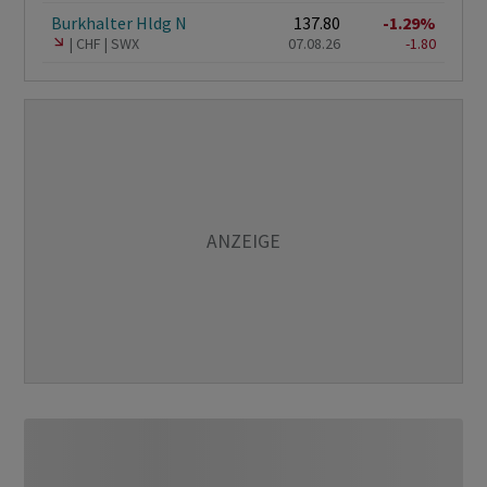
Burkhalter Hldg N
137.80
-1.29%
CHF
SWX
07.08.26
-1.80