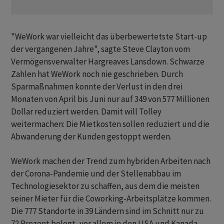
"WeWork war vielleicht das überbewertetste Start-up
der vergangenen Jahre", sagte Steve Clayton vom
Vermögensverwalter Hargreaves Lansdown. Schwarze
Zahlen hat WeWork noch nie geschrieben. Durch
Sparmaßnahmen konnte der Verlust in den drei
Monaten von April bis Juni nur auf 349 von 577 Millionen
Dollar reduziert werden. Damit will Tolley
weitermachen: Die Mietkosten sollen reduziert und die
Abwanderung der Kunden gestoppt werden.
WeWork machen der Trend zum hybriden Arbeiten nach
der Corona-Pandemie und der Stellenabbau im
Technologiesektor zu schaffen, aus dem die meisten
seiner Mieter für die Coworking-Arbeitsplätze kommen.
Die 777 Standorte in 39 Ländern sind im Schnitt nur zu
72 Prozent belegt, vor allem in den USA und Kanada