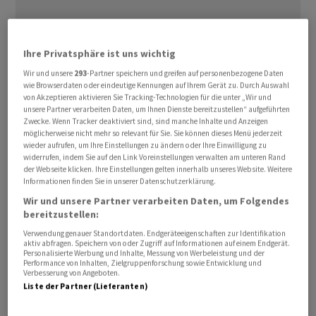
Ihre Privatsphäre ist uns wichtig
Wir und unsere
293
-Partner speichern und greifen auf personenbezogene Daten
wie Browserdaten oder eindeutige Kennungen auf Ihrem Gerät zu. Durch Auswahl
"Immer weniger Firmen - von Grosskonzernen bis hin zu
von Akzeptieren aktivieren Sie Tracking-Technologien für die unter „Wir und
Start-ups - sind bereit, sich auf langfristige
unsere Partner verarbeiten Daten, um Ihnen Dienste bereitzustellen“ aufgeführten
Zwecke. Wenn Tracker deaktiviert sind, sind manche Inhalte und Anzeigen
Mietverhältnisse für feste Orte festzulegen", sagte
möglicherweise nicht mehr so relevant für Sie. Sie können dieses Menü jederzeit
Interims-Chef David Tolley am Mittwoch. WeWork
wieder aufrufen, um Ihre Einstellungen zu ändern oder Ihre Einwilligung zu
widerrufen, indem Sie auf den Link Voreinstellungen verwalten am unteren Rand
brauche frisches Geld oder müsse die Regeln des
der Webseite klicken. Ihre Einstellungen gelten innerhalb unseres Website. Weitere
Insolvenzrechts nutzen, teilte das Unternehmen mit,
Informationen finden Sie in unserer Datenschutzerklärung.
das vor vier Jahren noch mit 47 Milliarden Dollar
Wir und unsere Partner verarbeiten Daten, um Folgendes
bewertet worden war. Inzwischen ist es weniger als ein
bereitzustellen:
Hundertstel davon wert. Am Mittwoch ging es mit der
Verwendung genauer Standortdaten. Endgeräteeigenschaften zur Identifikation
aktiv abfragen. Speichern von oder Zugriff auf Informationen auf einem Endgerät.
Aktie zum Handelsstart um weitere 27 Prozent auf 15,38
Personalisierte Werbung und Inhalte, Messung von Werbeleistung und der
Performance von Inhalten, Zielgruppenforschung sowie Entwicklung und
US-Cent abwärts.
Verbesserung von Angeboten.
Liste der Partner (Lieferanten)
Unter dem Schutz des US-Insolvenzrechts können sich