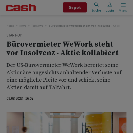
Depot
Suche
Login
Menu
Home
News
Top News
Bürovermieter WeWork steht vor Insolvenz - Aktie kollabie
START-UP
Bürovermieter WeWork steht
vor Insolvenz - Aktie kollabiert
Der US-Bürovermieter WeWork bereitet seine
Aktionäre angesichts anhaltender Verluste auf
eine mögliche Pleite vor und schickt seine
Aktien damit auf Talfahrt.
09.08.2023 16:07