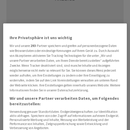
Ihre Privatsphäre ist uns wichtig
Wir und unsere
293
-Partner speichern und greifen auf personenbezogene Daten
wie Browserdaten oder eindeutige Kennungen auf Ihrem Gerät zu. Durch Auswahl
Der Umsatz legte dank des Abbaus des hohen
von Akzeptieren aktivieren Sie Tracking-Technologien für die unter „Wir und
Auftragsbestands laut einer Mitteilung vom Freitag im
unsere Partner verarbeiten Daten, um Ihnen Dienste bereitzustellen“ aufgeführten
Zwecke. Wenn Tracker deaktiviert sind, sind manche Inhalte und Anzeigen
ersten Semester um 3,3 Prozent auf 468,3 Millionen
möglicherweise nicht mehr so relevant für Sie. Sie können dieses Menü jederzeit
Franken
zu. Ohne negative Währungseinflüsse lag das
wieder aufrufen, um Ihre Einstellungen zu ändern oder Ihre Einwilligung zu
Umsatzplus bei 9,7 Prozent. Bei den Aufträgen gab es
widerrufen, indem Sie auf den Link Voreinstellungen verwalten am unteren Rand
der Webseite klicken. Ihre Einstellungen gelten innerhalb unseres Website. Weitere
allerdings den vom Unternehmen bereits
Informationen finden Sie in unserer Datenschutzerklärung.
angedeuteten Rückgang um 21,5 Prozent auf 420,9
Wir und unsere Partner verarbeiten Daten, um Folgendes
Millionen. Die Nachfrage habe im Zuge der allgemeinen
bereitzustellen:
Konjunkturabkühlung in allen Regionen nachgegeben.
Verwendung genauer Standortdaten. Endgeräteeigenschaften zur Identifikation
aktiv abfragen. Speichern von oder Zugriff auf Informationen auf einem Endgerät.
Personalisierte Werbung und Inhalte, Messung von Werbeleistung und der
Derweil verbesserte sich die Profitabilität wieder
Performance von Inhalten, Zielgruppenforschung sowie Entwicklung und
Verbesserung von Angeboten.