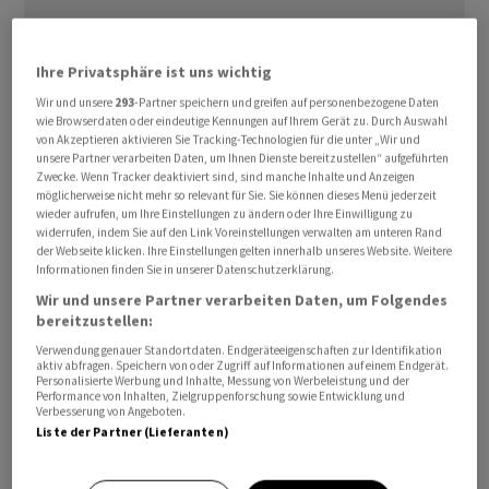
Ihre Privatsphäre ist uns wichtig
Wir und unsere
293
-Partner speichern und greifen auf personenbezogene Daten
wie Browserdaten oder eindeutige Kennungen auf Ihrem Gerät zu. Durch Auswahl
von Akzeptieren aktivieren Sie Tracking-Technologien für die unter „Wir und
Für das Gesamtjahr 2026 erwartet
Bystronic
zwar einen
unsere Partner verarbeiten Daten, um Ihnen Dienste bereitzustellen“ aufgeführten
Nettoumsatz über dem Vorjahresniveau, eine
Zwecke. Wenn Tracker deaktiviert sind, sind manche Inhalte und Anzeigen
möglicherweise nicht mehr so relevant für Sie. Sie können dieses Menü jederzeit
Verbesserung der Profitabilität gegenüber dem Vorjahr
wieder aufrufen, um Ihre Einstellungen zu ändern oder Ihre Einwilligung zu
wird hingegen nicht mehr erwartet.
widerrufen, indem Sie auf den Link Voreinstellungen verwalten am unteren Rand
der Webseite klicken. Ihre Einstellungen gelten innerhalb unseres Website. Weitere
Informationen finden Sie in unserer Datenschutzerklärung.
Für das fast beendete zweite Quartal stellt das
Wir und unsere Partner verarbeiten Daten, um Folgendes
Management einen höheren Auftragseingang und
bereitzustellen:
Nettoumsatz als im ersten Quartal in Aussicht, wie es in
Verwendung genauer Standortdaten. Endgeräteeigenschaften zur Identifikation
einer Mitteilung vom Montag heisst. Dabei sollen jedoch
aktiv abfragen. Speichern von oder Zugriff auf Informationen auf einem Endgerät.
Personalisierte Werbung und Inhalte, Messung von Werbeleistung und der
Auftragseingang, Nettoumsatz und Profitabilität unter
Performance von Inhalten, Zielgruppenforschung sowie Entwicklung und
Verbesserung von Angeboten.
den bisherigen Erwartungen zu liegen kommen.
Liste der Partner (Lieferanten)
Der Hersteller von Maschinen zur Blechbearbeitung