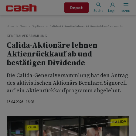
Depot
Suche
Login
Menu
Home
News
Top News
Calida-Aktionäre lehnen Aktienrückkauf ab und bestätige
GENERALVERSAMMLUNG
Calida-Aktionäre lehnen
Aktienrückkauf ab und
bestätigen Dividende
Die Calida-Generalversammlung hat den Antrag
des aktivistischen Aktionärs Bernhard Signorell
auf ein Aktienrückkaufprogramm abgelehnt.
15.04.2026 16:08