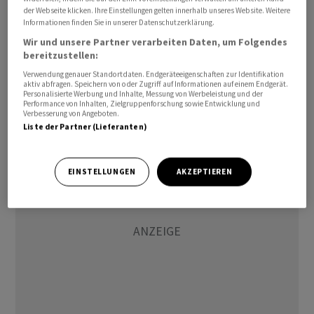
maximal 2 Prozent aus.
der Webseite klicken. Ihre Einstellungen gelten innerhalb unseres Website. Weitere
Informationen finden Sie in unserer Datenschutzerklärung.
Wir und unsere Partner verarbeiten Daten, um Folgendes
Infolge der Ablehnung des Aktionärsantrags stimmte
bereitzustellen:
die Generalversammlung der vorgeschlagenen
Verwendung genauer Standortdaten. Endgeräteeigenschaften zur Identifikation
Dividendenausschüttung von 0,25 Franken je Aktie zu.
aktiv abfragen. Speichern von oder Zugriff auf Informationen auf einem Endgerät.
Personalisierte Werbung und Inhalte, Messung von Werbeleistung und der
Dies entspricht der bisherigen Ausschüttungspolitik
Performance von Inhalten, Zielgruppenforschung sowie Entwicklung und
des Unternehmens.
Verbesserung von Angeboten.
Liste der Partner (Lieferanten)
EINSTELLUNGEN
AKZEPTIEREN