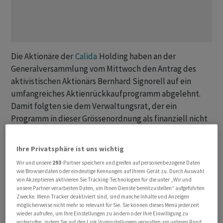
Die Aktionäre der
Calida
Holding haben an der
Generalversammlung vom Mittwoch den Antrag des
aktivistischen Aktionärs Bernhard Signorell auf ein
umfangreiches Aktienrückkaufprogramm abgelehnt.
Damit folgten sie dem Verwaltungsrat, der ein
Programm in dieser Grössenordnung als finanziell nicht
verantwortbar bezeichnet hatte.
Ihre Privatsphäre ist uns wichtig
Signorell hatte einen Rückkauf von bis zu 10 Prozent
Wir und unsere
293
-Partner speichern und greifen auf personenbezogene Daten
des Aktienkapitals mit anschliessender Vernichtung der
wie Browserdaten oder eindeutige Kennungen auf Ihrem Gerät zu. Durch Auswahl
Aktien gefordert. Der Verwaltungsrat verwies hingegen
von Akzeptieren aktivieren Sie Tracking-Technologien für die unter „Wir und
unsere Partner verarbeiten Daten, um Ihnen Dienste bereitzustellen“ aufgeführten
auf die operativen Anforderungen, bestehende
Zwecke. Wenn Tracker deaktiviert sind, sind manche Inhalte und Anzeigen
Unsicherheiten sowie geplante Investitionen und
möglicherweise nicht mehr so relevant für Sie. Sie können dieses Menü jederzeit
wieder aufrufen, um Ihre Einstellungen zu ändern oder Ihre Einwilligung zu
sprach sich für ein deutlich kleineres Programm von
widerrufen, indem Sie auf den Link Voreinstellungen verwalten am unteren Rand