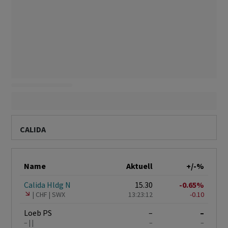
CALIDA
Name
Aktuell
+/-%
Calida Hldg N
15.30
-0.65%
CHF
SWX
13:23:12
-0.10
Loeb PS
–
–
–
–
–