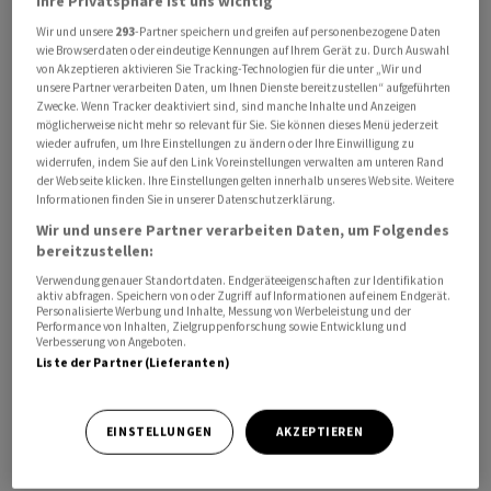
Ihre Privatsphäre ist uns wichtig
Wir und unsere
293
-Partner speichern und greifen auf personenbezogene Daten
wie Browserdaten oder eindeutige Kennungen auf Ihrem Gerät zu. Durch Auswahl
von Akzeptieren aktivieren Sie Tracking-Technologien für die unter „Wir und
unsere Partner verarbeiten Daten, um Ihnen Dienste bereitzustellen“ aufgeführten
Das Rahmenabkommen mit dem US-Unternehmen sehe
Zwecke. Wenn Tracker deaktiviert sind, sind manche Inhalte und Anzeigen
ein mögliches mittelfristiges Geschäftsvolumen im
möglicherweise nicht mehr so relevant für Sie. Sie können dieses Menü jederzeit
wieder aufrufen, um Ihre Einstellungen zu ändern oder Ihre Einwilligung zu
niedrigen dreistelligen Millionenbereich vor - abhängig
widerrufen, indem Sie auf den Link Voreinstellungen verwalten am unteren Rand
von Projekten, Nachfrage und Umsetzung.
der Webseite klicken. Ihre Einstellungen gelten innerhalb unseres Website. Weitere
Informationen finden Sie in unserer Datenschutzerklärung.
Im laufenden Jahr erwartet die Tessiner
Wir und unsere Partner verarbeiten Daten, um Folgendes
bereitzustellen:
Technologiefirma erste Umsätze im niedrigen
zweistelligen Millionenbereich, wie das Unternehmen
Verwendung genauer Standortdaten. Endgeräteeigenschaften zur Identifikation
aktiv abfragen. Speichern von oder Zugriff auf Informationen auf einem Endgerät.
am Mittwoch mitteilte. Je nach Lieferplänen und
Personalisierte Werbung und Inhalte, Messung von Werbeleistung und der
Performance von Inhalten, Zielgruppenforschung sowie Entwicklung und
Projektumsetzung wird dies zu einer erheblichen
Verbesserung von Angeboten.
Aufwärtskorrektur der aktuellen Umsatzerwartungen
Liste der Partner (Lieferanten)
führen. Eine aktualisierte Prognose werde mit den
Halbjahreszahlen am 20. August präsentiert, kündigt
EINSTELLUNGEN
AKZEPTIEREN
Centiel in dem Communiqué an.