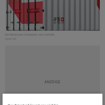
Ein Notstrom-Container von Centiel.
Quelle:
ZVG