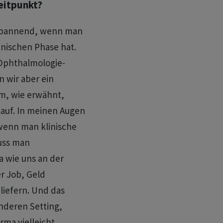
eitpunkt?
n spannend, wenn man
linischen Phase hat.
Ophthalmologie-
 wir aber ein
m, wie erwähnt,
lauf. In meinen Augen
 wenn man klinische
uss man
a wie uns an der
er Job, Geld
liefern. Und das
nderen Setting,
rma vielleicht