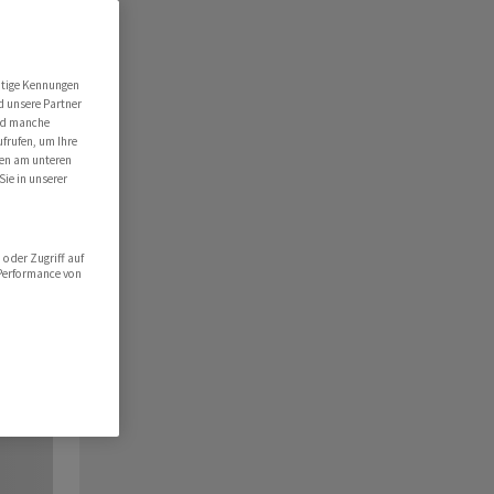
utige Kennungen
d unsere Partner
ind manche
ufrufen, um Ihre
ten am unteren
Sie in unserer
oder Zugriff auf
 Performance von