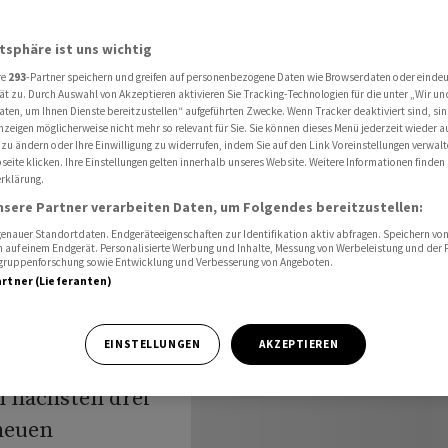
die Daten gut aus, geht der Aktienkurs nach oben»
atsphäre ist uns wichtig
re
293
-Partner speichern und greifen auf personenbezogene Daten wie Browserdaten oder einde
tners:
ät zu. Durch Auswahl von Akzeptieren aktivieren Sie Tracking-Technologien für die unter „Wir un
aten, um Ihnen Dienste bereitzustellen“ aufgeführten Zwecke. Wenn Tracker deaktiviert sind, s
nzeigen möglicherweise nicht mehr so relevant für Sie. Sie können dieses Menü jederzeit wieder a
ut aus,
 zu ändern oder Ihre Einwilligung zu widerrufen, indem Sie auf den Link Voreinstellungen verwal
eite klicken. Ihre Einstellungen gelten innerhalb unseres Website. Weitere Informationen finden 
rklärung.
ienkurs
nsere Partner verarbeiten Daten, um Folgendes bereitzustellen:
»
nauer Standortdaten. Endgeräteeigenschaften zur Identifikation aktiv abfragen. Speichern von 
 auf einem Endgerät. Personalisierte Werbung und Inhalte, Messung von Werbeleistung und der
elgruppenforschung sowie Entwicklung und Verbesserung von Angeboten.
artner (Lieferanten)
EINSTELLUNGEN
AKZEPTIEREN
n nächsten drei
neuen