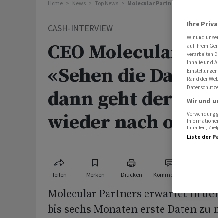
Home
News
Top News
Molecular Partners CEO: «Sehen 
Ihre Priv
CASH-INTERVIEW
Wir und unse
CEO Molecular Par
auf Ihrem Ger
verarbeiten D
Inhalte und A
«Sehen die Daten g
Einstellungen
Rand der Webs
Datenschutze
dann geht der Akt
Wir und u
wieder nach oben
Verwendung ge
Informationen
Inhalten, Zi
Liste der P
Teilen
Merken
Drucken
Kommentare
Molecular Partners erwartet in de
bis sechs Monaten erste Daten zu 