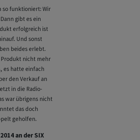
so funktioniert: Wir
 Dann gibt es ein
ukt erfolgreich ist
 hinauf. Und sonst
aben beides erlebt.
 Produkt nicht mehr
, es hatte einfach
ber den Verkauf an
tzt in die Radio-
as war übrigens nicht
önntet das doch
pelt geholfen.
2014 an der SIX