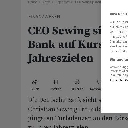
Home
News
Top News
CEO Sewing sieht Deutsche Bank 
Ihre Priv
FINANZWESEN
Wir und unse
CEO Sewing sieht 
auf Ihrem Ger
verarbeiten D
Inhalte und A
Bank auf Kurs zu
Einstellungen
Rand der Webs
Datenschutze
Jahreszielen
Wir und u
Verwendung ge
Informationen
Inhalten, Zi
Liste der P
Teilen
Merken
Drucken
Kommentare
Die Deutsche Bank sieht sich laut 
Christian Sewing trotz der US-Zoll
jüngsten Turbulenzen an den Bör
zu ihren Jahreszielen.