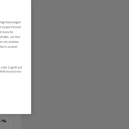
utige Kennungen
d unsere Partner
ind manche
ufrufen, um Ihre
ten am unteren
Sie in unserer
oder Zugriff auf
 Performance von
/-%