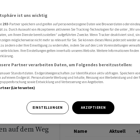
auf Kurs zu Jahreszielen
DEUTSCHE BANK
atsphäre ist uns wichtig
re
293
-Partner speichern und greifen auf personenbezogene Daten wie Browserdaten oder einde
Deutsche
ät zu. Durch Auswahl von Akzeptieren aktivieren Sie Tracking-Technologien für die unter „Wir un
aten, um Ihnen Dienste bereitzustellen“ aufgeführten Zwecke. Wenn Tracker deaktiviert sind, s
nzeigen möglicherweise nicht mehr so relevant für Sie. Sie können dieses Menü jederzeit wieder a
 zu ändern oder Ihre Einwilligung zu widerrufen, indem Sie auf den Link Voreinstellungen verwal
eite klicken. Ihre Einstellungen gelten innerhalb unseres Website. Weitere Informationen finden 
rklärung.
nsere Partner verarbeiten Daten, um Folgendes bereitzustellen:
nauer Standortdaten. Endgeräteeigenschaften zur Identifikation aktiv abfragen. Speichern von 
 auf einem Endgerät. Personalisierte Werbung und Inhalte, Messung von Werbeleistung und der
elgruppenforschung sowie Entwicklung und Verbesserung von Angeboten.
artner (Lieferanten)
ihrem Chef
EINSTELLUNGEN
AKZEPTIEREN
politik und der
sen auf dem Weg
Name
Aktuell
+