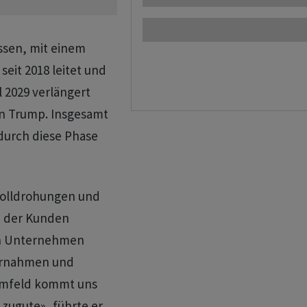
issen, mit einem
eit 2018 leitet und
l 2029 verlängert
n Trump. Insgesamt
 durch diese Phase
 Zolldrohungen und
n der Kunden
ich Unternehmen
ernahmen und
Umfeld kommt uns
 zugute», führte er