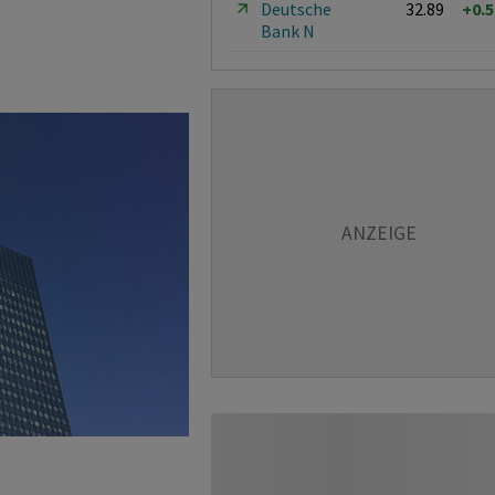
Deutsche
32.89
+0.
Bank N