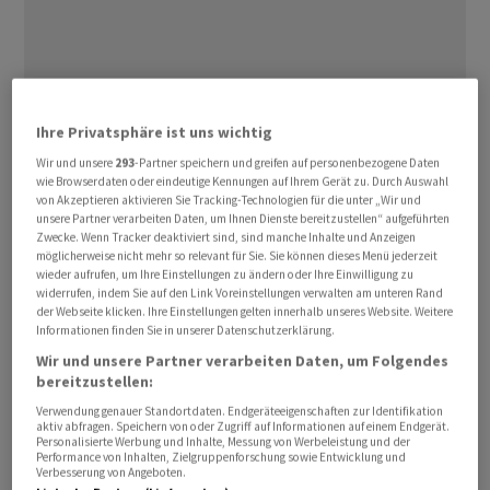
Ihre Privatsphäre ist uns wichtig
Die Chefin der US-Grossbank
Citigroup
, Jane Fraser, hat
Wir und unsere
293
-Partner speichern und greifen auf personenbezogene Daten
sich am Rande ‌des ⁠China-Besuchs von US-Präsident
wie Browserdaten oder eindeutige Kennungen auf Ihrem Gerät zu. Durch Auswahl
von Akzeptieren aktivieren Sie Tracking-Technologien für die unter „Wir und
Donald Trump mit hochrangigen ⁠chinesischen
unsere Partner verarbeiten Daten, um Ihnen Dienste bereitzustellen“ aufgeführten
Vertretern getroffen. Wie staatliche Medien am Samstag
Zwecke. Wenn Tracker deaktiviert sind, sind manche Inhalte und Anzeigen
möglicherweise nicht mehr so relevant für Sie. Sie können dieses Menü jederzeit
berichteten, sprach ‌sie mit dem Chef der ‌chinesischen
wieder aufrufen, um Ihre Einstellungen zu ändern oder Ihre Einwilligung zu
Börsenaufsicht und dem ​Parteisekretär von Peking über
widerrufen, indem Sie auf den Link Voreinstellungen verwalten am unteren Rand
der Webseite klicken. Ihre Einstellungen gelten innerhalb unseres Website. Weitere
eine engere Zusammenarbeit bei der
Informationen finden Sie in unserer Datenschutzerklärung.
Vermögensverwaltung und der grenzüberschreitenden
Wir und unsere Partner verarbeiten Daten, um Folgendes
Finanzierung. Auch der Chef der US-Investmentbank
bereitzustellen:
Goldman Sachs
, David Solomon, traf ‌sich mit
Verwendung genauer Standortdaten. Endgeräteeigenschaften zur Identifikation
chinesischen Offiziellen, wie die Devisenbehörde
aktiv abfragen. Speichern von oder Zugriff auf Informationen auf einem Endgerät.
Personalisierte Werbung und Inhalte, Messung von Werbeleistung und der
mitteilte.
Performance von Inhalten, Zielgruppenforschung sowie Entwicklung und
Verbesserung von Angeboten.