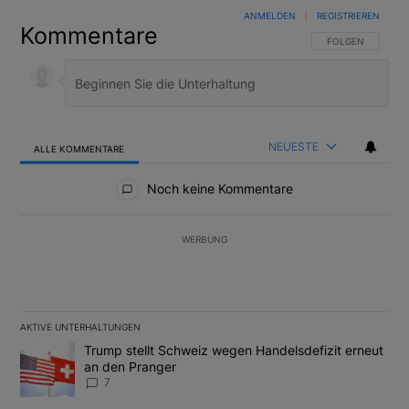
ANMELDEN
|
REGISTRIEREN
Kommentare
FOLGE DIESER U
FOLGEN
NEUESTE
ALLE KOMMENTARE
Alle Kommentare
Noch keine Kommentare
WERBUNG
AKTIVE UNTERHALTUNGEN
Das Folgende ist eine Liste der am meisten kommentierten Artikel
Ein Trendartikel mit dem Titel "Trump stellt Schweiz wegen Hand
Trump stellt Schweiz wegen Handelsdefizit erneut
an den Pranger
7