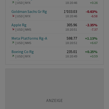
USD
NYX
18:20:46
+0.26
Goldman Sachs Gr Rg
1'033.03
-0.63%
USD
NYX
18:20:46
-6.58
Apple Rg
305.96
-2.35%
USD
NMS
18:20:51
-7.37
Meta Platforms Rg-A
598.77
+1.13%
USD
NMS
18:20:52
+6.67
Boeing Co Rg
235.01
+0.25%
USD
NYX
18:20:49
+0.59