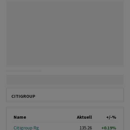
CITIGROUP
Name
Aktuell
+/-%
Citigroup Rg
135.26
+0.19%