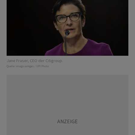
Jane Fraser, CEO der Citigroup.
Quelle:
imago iamges / UPI Photo