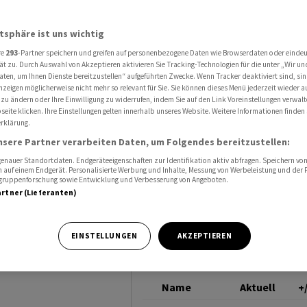
idierungswelle in Europa
EVONIK
atsphäre ist uns wichtig
re
293
-Partner speichern und greifen auf personenbezogene Daten wie Browserdaten oder einde
rwarten
ät zu. Durch Auswahl von Akzeptieren aktivieren Sie Tracking-Technologien für die unter „Wir un
aten, um Ihnen Dienste bereitzustellen“ aufgeführten Zwecke. Wenn Tracker deaktiviert sind, s
nzeigen möglicherweise nicht mehr so relevant für Sie. Sie können dieses Menü jederzeit wieder a
lle in
 zu ändern oder Ihre Einwilligung zu widerrufen, indem Sie auf den Link Voreinstellungen verwal
eite klicken. Ihre Einstellungen gelten innerhalb unseres Website. Weitere Informationen finden 
rklärung.
nsere Partner verarbeiten Daten, um Folgendes bereitzustellen:
nauer Standortdaten. Endgeräteeigenschaften zur Identifikation aktiv abfragen. Speichern von 
 auf einem Endgerät. Personalisierte Werbung und Inhalte, Messung von Werbeleistung und der
elgruppenforschung sowie Entwicklung und Verbesserung von Angeboten.
artner (Lieferanten)
ht vor einer
EINSTELLUNGEN
AKZEPTIEREN
Name
Aktuell
+