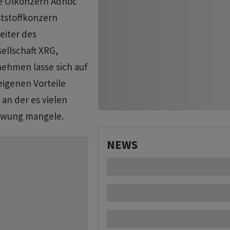
che Ölkonzern Adnoc
ststoffkonzern
eiter des
llschaft XRG,
rnehmen lasse sich auf
eigenen Vorteile
 an der es vielen
hwung mangele.
NEWS