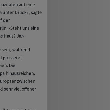
zitäten auf eine
a unter Druck», sagte
f der
lin. «Steht uns eine
s Haus? Ja.»
e sein, während
 grösserer
ien. Die
pa hinausreichen.
 Europäer zwischen
 sehr viel offener