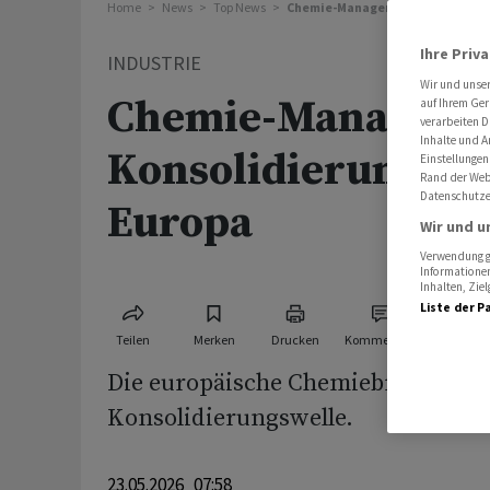
Home
News
Top News
Chemie-Manager erwarten Konsol
Ihre Priv
INDUSTRIE
Wir und unse
Chemie-Manager e
auf Ihrem Ger
verarbeiten D
Inhalte und A
Konsolidierungswe
Einstellungen
Rand der Webs
Datenschutze
Europa
Wir und u
Verwendung ge
Informationen
Inhalten, Zi
Liste der P
Teilen
Merken
Drucken
Kommentare
Die europäische Chemiebranche ste
Konsolidierungswelle.
23.05.2026 07:58