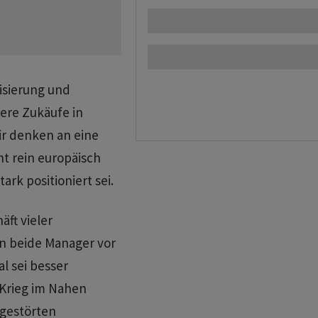
isierung und
tere Zukäufe in
ir denken an eine
cht rein europäisch
ark positioniert sei.
äft vieler
 beide Manager vor
l sei besser
 Krieg im Nahen
 gestörten