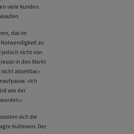
ten viele Kunden
nkaufen.
hen, das im
 Notwendigkeit zu
i jedoch nicht von
ressiv in den Markt
 nicht absehbar.»
naufpause. «Ich
ird wie der
r werden.»
üssten sich die
sagte Kullmann. Der