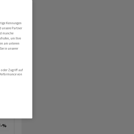
utige Kennungen
d unsere Partner
ind manche
ufrufen, um Ihre
ten am unteren
Sie in unserer
oder Zugriff auf
 Performance von
/-%