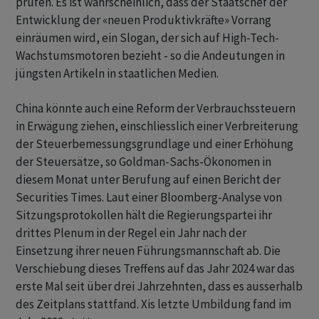
prüfen. Es ist wahrscheinlich, dass der Staatschef der
Entwicklung der «neuen Produktivkräfte» Vorrang
einräumen wird, ein Slogan, der sich auf High-Tech-
Wachstumsmotoren bezieht - so die Andeutungen in
jüngsten Artikeln in staatlichen Medien.
China könnte auch eine Reform der Verbrauchssteuern
in Erwägung ziehen, einschliesslich einer Verbreiterung
der Steuerbemessungsgrundlage und einer Erhöhung
der Steuersätze, so Goldman-Sachs-Ökonomen in
diesem Monat unter Berufung auf einen Bericht der
Securities Times. Laut einer Bloomberg-Analyse von
Sitzungsprotokollen hält die Regierungspartei ihr
drittes Plenum in der Regel ein Jahr nach der
Einsetzung ihrer neuen Führungsmannschaft ab. Die
Verschiebung dieses Treffens auf das Jahr 2024 war das
erste Mal seit über drei Jahrzehnten, dass es ausserhalb
des Zeitplans stattfand. Xis letzte Umbildung fand im