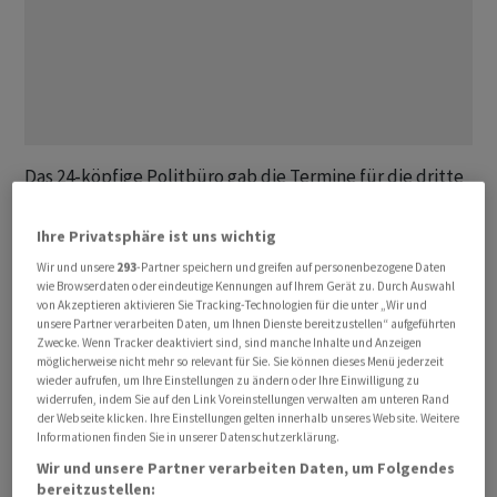
Das 24-köpfige Politbüro gab die Termine für die dritte
Sitzung des Zentralkomitees der Kommunistischen
Partei während Xis Amtszeit bekannt, wie die offizielle
Ihre Privatsphäre ist uns wichtig
Nachrichtenagentur Xinhua berichtete. Der chinesische
Wir und unsere
293
-Partner speichern und greifen auf personenbezogene Daten
Staatschef leitete die Sitzung, auf der die «umfassende
wie Browserdaten oder eindeutige Kennungen auf Ihrem Gerät zu. Durch Auswahl
von Akzeptieren aktivieren Sie Tracking-Technologien für die unter „Wir und
Vertiefung der Reformen und das Vorantreiben der
unsere Partner verarbeiten Daten, um Ihnen Dienste bereitzustellen“ aufgeführten
chinesischen Modernisierung» erörtert wurden, wie die
Zwecke. Wenn Tracker deaktiviert sind, sind manche Inhalte und Anzeigen
möglicherweise nicht mehr so relevant für Sie. Sie können dieses Menü jederzeit
Agentur berichtete.
wieder aufrufen, um Ihre Einstellungen zu ändern oder Ihre Einwilligung zu
widerrufen, indem Sie auf den Link Voreinstellungen verwalten am unteren Rand
der Webseite klicken. Ihre Einstellungen gelten innerhalb unseres Website. Weitere
Die als drittes Plenum bezeichnete Veranstaltung ist
Informationen finden Sie in unserer Datenschutzerklärung.
eine der wichtigsten im politischen Kalender Chinas, da
Wir und unsere Partner verarbeiten Daten, um Folgendes
sie häufig den Kurs für die langfristige Wirtschaftspolitik
bereitzustellen: