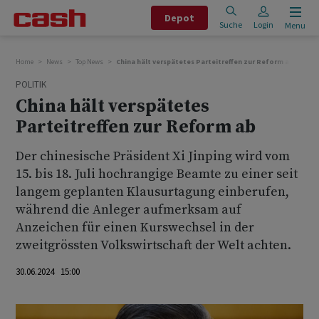
Depot
Suche
Login
Menu
Home
News
Top News
China hält verspätetes Parteitreffen zur Reform ab
POLITIK
China hält verspätetes
Parteitreffen zur Reform ab
Der chinesische Präsident Xi Jinping wird vom
15. bis 18. Juli hochrangige Beamte zu einer seit
langem geplanten Klausurtagung einberufen,
während die Anleger aufmerksam auf
Anzeichen für einen Kurswechsel in der
zweitgrössten Volkswirtschaft der Welt achten.
30.06.2024 15:00