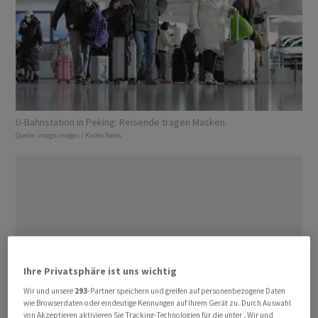
U-Bahnstation in Peking: Reisende tragen Masken.
Quelle:
imago images / Kyodo News
Ihre Privatsphäre ist uns wichtig
Wir und unsere
293
-Partner speichern und greifen auf personenbezogene Daten
wie Browserdaten oder eindeutige Kennungen auf Ihrem Gerät zu. Durch Auswahl
von Akzeptieren aktivieren Sie Tracking-Technologien für die unter „Wir und