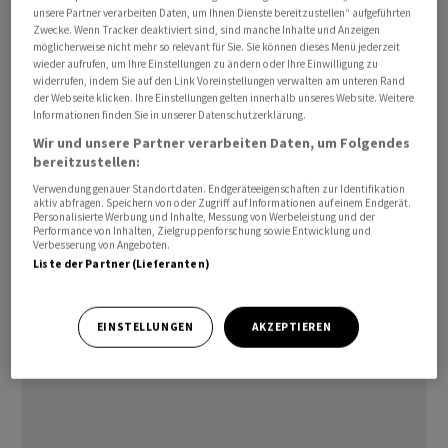
unsere Partner verarbeiten Daten, um Ihnen Dienste bereitzustellen“ aufgeführten
Zwecke. Wenn Tracker deaktiviert sind, sind manche Inhalte und Anzeigen
möglicherweise nicht mehr so relevant für Sie. Sie können dieses Menü jederzeit
wieder aufrufen, um Ihre Einstellungen zu ändern oder Ihre Einwilligung zu
widerrufen, indem Sie auf den Link Voreinstellungen verwalten am unteren Rand
der Webseite klicken. Ihre Einstellungen gelten innerhalb unseres Website. Weitere
Dies geht aus dem Wochenbericht der
Informationen finden Sie in unserer Datenschutzerklärung.
Weltgesundheitsorganisation (WHO) hervor. Laut dem
Wir und unsere Partner verarbeiten Daten, um Folgendes
Bericht, der sich auf die von Peking übermittelten
bereitzustellen:
Daten stützt, stieg die Zahl im Vergleich zur Vorwoche
Verwendung genauer Standortdaten. Endgeräteeigenschaften zur Identifikation
aktiv abfragen. Speichern von oder Zugriff auf Informationen auf einem Endgerät.
um 70 Prozent auf 63'307 Patientinnen und Patienten.
Personalisierte Werbung und Inhalte, Messung von Werbeleistung und der
Dies ist die höchste wöchentliche Zahl, die China seit
Performance von Inhalten, Zielgruppenforschung sowie Entwicklung und
Verbesserung von Angeboten.
dem ersten Auftreten des Coronavirus vor mehr als drei
Liste der Partner (Lieferanten)
Jahren gemeldet hat.
EINSTELLUNGEN
AKZEPTIEREN
(Reuters)