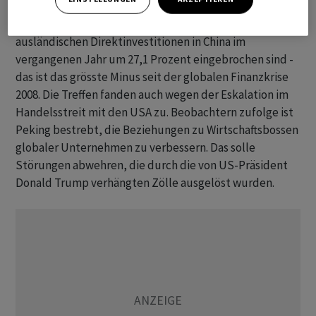
Die Häufigkeit der Treffen nahm gegen Ende Februar zu.
Zuvor hatten offizielle Daten gezeigt, dass die
ausländischen Direktinvestitionen in China im
vergangenen Jahr um 27,1 Prozent eingebrochen sind -
das ist das grösste Minus seit der globalen Finanzkrise
2008. Die Treffen fanden auch wegen der Eskalation im
Handelsstreit mit den USA zu. Beobachtern zufolge ist
Peking bestrebt, die Beziehungen zu Wirtschaftsbossen
globaler Unternehmen zu verbessern. Das solle
Störungen abwehren, die durch die von US-Präsident
Donald Trump verhängten Zölle ausgelöst wurden.