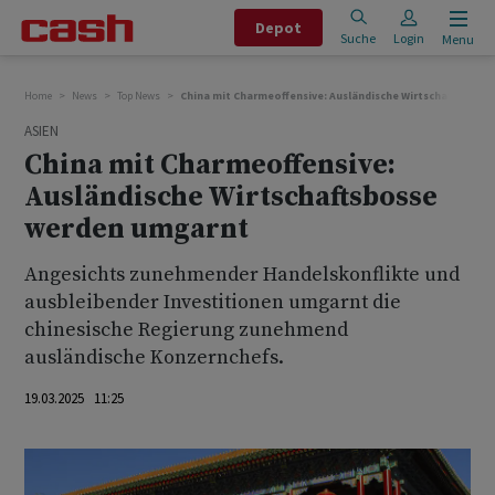
Depot
Suche
Login
Menu
Home
News
Top News
China mit Charmeoffensive: Ausländische Wirtschaftsboss
ASIEN
China mit Charmeoffensive:
Ausländische Wirtschaftsbosse
werden umgarnt
Angesichts zunehmender Handelskonflikte und
ausbleibender Investitionen umgarnt die
chinesische Regierung zunehmend
ausländische Konzernchefs.
19.03.2025 11:25