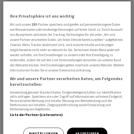
Ihre Privatsphäre ist uns wichtig
Wir und unsere
293
-Partner speichern und greifen auf personenbezogene Daten
wie Browserdaten oder eindeutige Kennungen auf Ihrem Gerät zu. Durch Auswahl
von Akzeptieren aktivieren Sie Tracking-Technologien für die unter „Wir und
unsere Partner verarbeiten Daten, um Ihnen Dienste bereitzustellen“ aufgeführten
Zwecke. Wenn Tracker deaktiviert sind, sind manche Inhalte und Anzeigen
Seit Februar haben Handelsminister Wang Wentao,
möglicherweise nicht mehr so relevant für Sie. Sie können dieses Menü jederzeit
dessen Vize und weitere Handelsvertreter mindestens
wieder aufrufen, um Ihre Einstellungen zu ändern oder Ihre Einwilligung zu
widerrufen, indem Sie auf den Link Voreinstellungen verwalten am unteren Rand
zehn Führungskräfte multinationaler Firmen wie Airbus,
der Webseite klicken. Ihre Einstellungen gelten innerhalb unseres Website. Weitere
PepsiCo und Procter & Gamble empfangen, ergab eine
Informationen finden Sie in unserer Datenschutzerklärung.
Auswertung der Nachrichtenagentur Reuters. «Stabile,
Wir und unsere Partner verarbeiten Daten, um Folgendes
gesunde und nachhaltige Wirtschafts- und
bereitzustellen:
Handelsbeziehungen zwischen China und den USA
Verwendung genauer Standortdaten. Endgeräteeigenschaften zur Identifikation
aktiv abfragen. Speichern von oder Zugriff auf Informationen auf einem Endgerät.
liegen im grundlegenden Interesse beider Länder und
Personalisierte Werbung und Inhalte, Messung von Werbeleistung und der
Performance von Inhalten, Zielgruppenforschung sowie Entwicklung und
kommen auch globalen Unternehmen zugute», sagte
Verbesserung von Angeboten.
Vize-Handelsminister Wang Shouwen zu PepsiCo-Chef
Liste der Partner (Lieferanten)
Ramon Laguarta.
EINSTELLUNGEN
AKZEPTIEREN