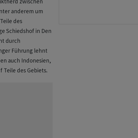
fliktherd zwischen
 unter anderem um
eile ​des
ige Schiedshof in Den
cht durch
inger Führung lehnt
ben auch Indonesien,
 Teile ​des Gebiets.