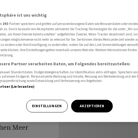
enem Teil des Südchinesischen Meeres
atsphäre ist uns wichtig
re
293
-Partner speichern und greifen auf personenbezogene Daten wie Browserdaten oder einde
 in
ät zu. Durch Auswahl von Akzeptieren aktivieren Sie Tracking-Technologien für die unter „Wir un
aten, um Ihnen Dienste bereitzustellen“ aufgeführten Zwecke. Wenn Tracker deaktiviert sind, s
nzeigen möglicherweise nicht mehr so relevant für Sie. Sie können dieses Menü jederzeit wieder a
des
 zu ändern oder Ihre Einwilligung zu widerrufen, indem Sie auf den Link Voreinstellungen verwal
eite klicken. Ihre Einstellungen gelten innerhalb unseres Website. Weitere Informationen finden 
rklärung.
Meeres
nsere Partner verarbeiten Daten, um Folgendes bereitzustellen:
nauer Standortdaten. Endgeräteeigenschaften zur Identifikation aktiv abfragen. Speichern von 
 auf einem Endgerät. Personalisierte Werbung und Inhalte, Messung von Werbeleistung und der
elgruppenforschung sowie Entwicklung und Verbesserung von Angeboten.
artner (Lieferanten)
Angaben am
EINSTELLUNGEN
AKZEPTIEREN
es umstrittenen
chen Meer