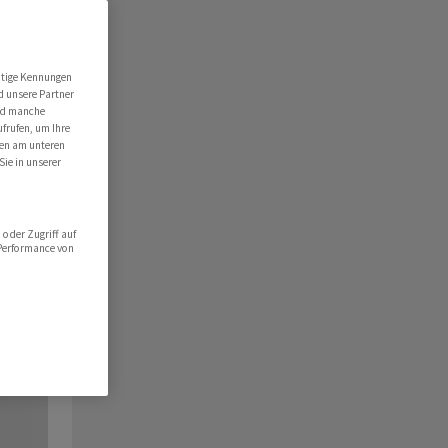
utige Kennungen
d unsere Partner
ind manche
ufrufen, um Ihre
ten am unteren
Sie in unserer
oder Zugriff auf
 Performance von