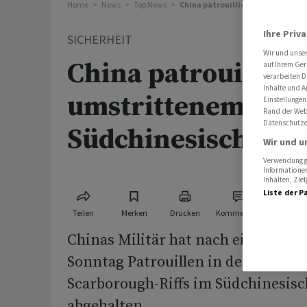
Home
News
Top News
China patrouilliert in umstritt
Ihre Priv
SICHERHEIT
Wir und unse
China patrouilliert
auf Ihrem Ger
verarbeiten D
Inhalte und A
umstrittenem Teil 
Einstellungen
Rand der Webs
Datenschutze
Südchinesischen 
Wir und u
Verwendung ge
Informationen
Inhalten, Zi
Liste der P
Teilen
Merken
Drucken
Kommentare
Chinas Militär hat nach eigenen 
Sonntag Patrouillen in der Nähe ‌d
⁠Scarborough-Riffs im Südchinesis
abgehalten.