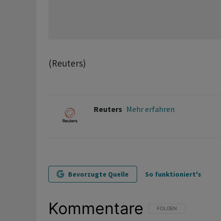
(Reuters)
Reuters
Mehr erfahren
Bevorzugte Quelle
So funktioniert's
Kommentare
FOLGE DIESER UNTERHAL
FOLGEN