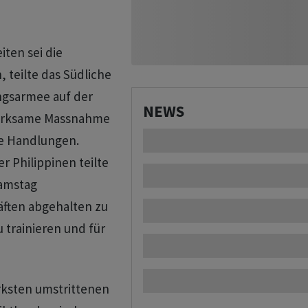
iten sei die
 teilte ‌das Südliche
gsarmee ‌auf der
NEWS
 wirksame Massnahme
e Handlungen.
r Philippinen teilte
Samstag
ften abgehalten zu
 trainieren und ​für
ärksten umstrittenen