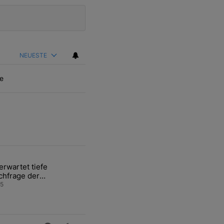
NEUESTE
e
ten Artikel der letzten 7 days.
rwartet tiefe
gen an deutschen Flughäfen" mit 1 kommentar.
ikel mit dem Titel "Unerwartet tiefe Nachfrage der Zentralbanken kö
chfrage der
ntralbanken könnte
5
dpreis weiter belasten