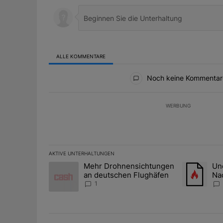
ALLE KOMMENTARE
Alle Kommentare
Noch keine Kommentar
WERBUNG
AKTIVE UNTERHALTUNGEN
Das Folgende ist eine Liste der am meisten kommentier
Mehr Drohnensichtungen
Une
Ein Trendartikel mit dem Titel "Mehr Drohnensichtun
Ein Trendart
an deutschen Flughäfen
Na
Ze
1
Gol