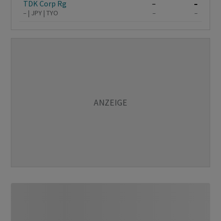
TDK Corp Rg
–
–
–
JPY
TYO
–
–