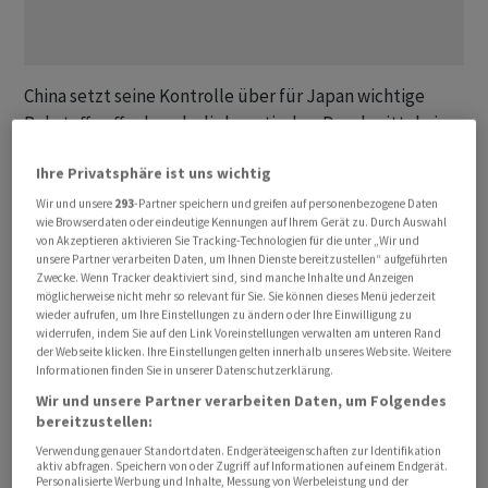
China setzt seine Kontrolle über für Japan wichtige
Rohstoffe offenbar als diplomatisches Druckmittel ein,
um das Land im Streit um Taiwan auf einen ‌anderen
Ihre Privatsphäre ist uns wichtig
⁠Kurs zu bringen. Seit Dezember sind die Exporte von
Seltenen Erden wie Dysprosium ⁠und Terbium sowie des
Wir und unsere
293
-Partner speichern und greifen auf personenbezogene Daten
wie Browserdaten oder eindeutige Kennungen auf Ihrem Gerät zu. Durch Auswahl
für die Chipherstellung wichtigen Metalls Gallium
von Akzeptieren aktivieren Sie Tracking-Technologien für die unter „Wir und
weitgehend zum Erliegen gekommen, wie aus Reuters
unsere Partner verarbeiten Daten, um Ihnen Dienste bereitzustellen“ aufgeführten
Zwecke. Wenn Tracker deaktiviert sind, sind manche Inhalte und Anzeigen
‌vorliegenden chinesischen Zolldaten hervorgeht. Japan
möglicherweise nicht mehr so relevant für Sie. Sie können dieses Menü jederzeit
ist nach China der ‌grösste Produzent von Magneten aus
wieder aufrufen, um Ihre Einstellungen zu ändern oder Ihre Einwilligung zu
widerrufen, indem Sie auf den Link Voreinstellungen verwalten am unteren Rand
Seltenen Erden.
der Webseite klicken. Ihre Einstellungen gelten innerhalb unseres Website. Weitere
Informationen finden Sie in unserer Datenschutzerklärung.
Der ​Lieferstopp fällt mit einem diplomatischen Streit
Wir und unsere Partner verarbeiten Daten, um Folgendes
zwischen den beiden Ländern über Taiwan zusammen,
bereitzustellen:
der sich im vergangenen November verschärft hatte. Der
Verwendung genauer Standortdaten. Endgeräteeigenschaften zur Identifikation
aktiv abfragen. Speichern von oder Zugriff auf Informationen auf einem Endgerät.
japanische Magnethersteller Shin-Etsu nimmt einem
Personalisierte Werbung und Inhalte, Messung von Werbeleistung und der