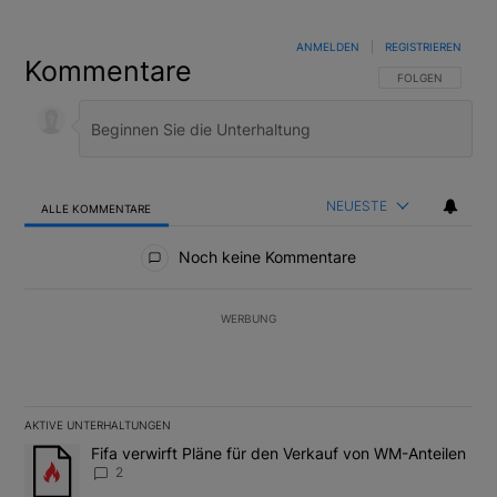
ANMELDEN
|
REGISTRIEREN
Kommentare
FOLGE DIESER U
FOLGEN
NEUESTE
ALLE KOMMENTARE
Alle Kommentare
Noch keine Kommentare
WERBUNG
AKTIVE UNTERHALTUNGEN
Das Folgende ist eine Liste der am meisten kommentierten Artikel
Ein Trendartikel mit dem Titel "Fifa verwirft Pläne für den Verk
Fifa verwirft Pläne für den Verkauf von WM-Anteilen
2