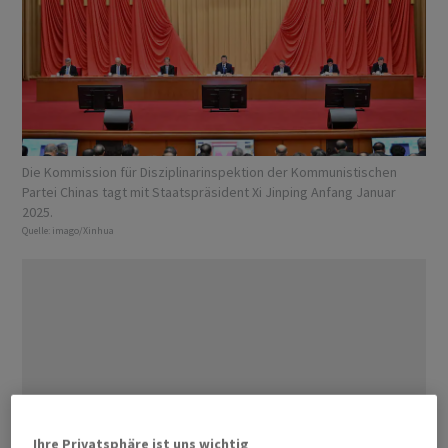
Die Kommission für Disziplinarinspektion der Kommunistischen
Partei Chinas tagt mit Staatspräsident Xi Jinping Anfang Januar
2025.
Quelle:
imago/Xinhua
Ihre Privatsphäre ist uns wichtig