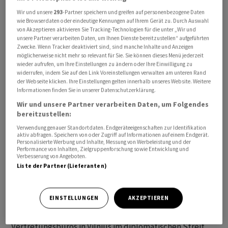
Wir und unsere
293
-Partner speichern und greifen auf personenbezogene Daten
wie Browserdaten oder eindeutige Kennungen auf Ihrem Gerät zu. Durch Auswahl
von Akzeptieren aktivieren Sie Tracking-Technologien für die unter „Wir und
unsere Partner verarbeiten Daten, um Ihnen Dienste bereitzustellen“ aufgeführten
Zwecke. Wenn Tracker deaktiviert sind, sind manche Inhalte und Anzeigen
möglicherweise nicht mehr so relevant für Sie. Sie können dieses Menü jederzeit
wieder aufrufen, um Ihre Einstellungen zu ändern oder Ihre Einwilligung zu
widerrufen, indem Sie auf den Link Voreinstellungen verwalten am unteren Rand
Betroffen sind die UAB Urbo Bankas und die AB Mano
der Webseite klicken. Ihre Einstellungen gelten innerhalb unseres Website. Weitere
Bankas. Organisationen und Privatpersonen in China
Informationen finden Sie in unserer Datenschutzerklärung.
dürfen künftig keine Transaktionen oder Kooperationen
Wir und unsere Partner verarbeiten Daten, um Folgendes
mehr mit ihnen eingehen. Die EU-Massnahmen
bereitzustellen:
verletzten internationales Recht und schadeten den
Verwendung genauer Standortdaten. Endgeräteeigenschaften zur Identifikation
aktiv abfragen. Speichern von oder Zugriff auf Informationen auf einem Endgerät.
Wirtschafts- und Finanzbeziehungen, teilte das
Personalisierte Werbung und Inhalte, Messung von Werbeleistung und der
Performance von Inhalten, Zielgruppenforschung sowie Entwicklung und
Pekinger Handelsministerium mit.
Verbesserung von Angeboten.
Liste der Partner (Lieferanten)
China streitet schon länger mit Litauen
EINSTELLUNGEN
AKZEPTIEREN
Beide Institute stammen aus Litauen, das seit 2021
wegen der Eröffnung eines taiwanischen
Vertretungsbüros in Vilnius im diplomatischen Streit