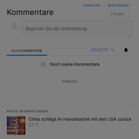
ANMELDEN
|
REGISTRIEREN
Kommentare
FOLGE DIESER U
FOLGEN
NEUESTE
ALLE KOMMENTARE
Alle Kommentare
Noch keine Kommentare
WERBUNG
AKTIVE UNTERHALTUNGEN
Das Folgende ist eine Liste der am meisten kommentierten Artikel
Ein Trendartikel mit dem Titel "China schlägt im Handelsstreit m
China schlägt im Handelsstreit mit den USA zurück
2