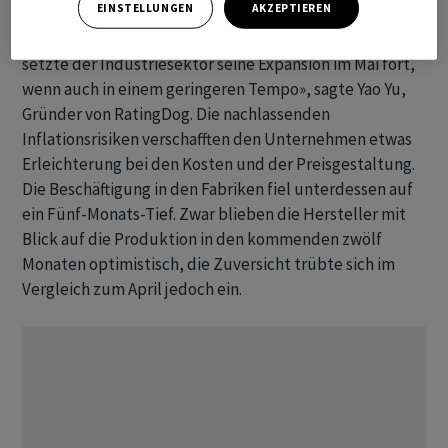
EINSTELLUNGEN
AKZEPTIEREN
Gleichzeitig liess der Preisdruck nach. «Insgesamt
‌setzte der Industriesektor seine Expansion im Mai fort,
wenn auch in einem geringeren Tempo», sagte Yao Yu,
Gründer von RatingDog. ​Die nachlassenden ​
Inflationsrisiken verschafften den ⁠Unternehmen etwas
Erleichterung bei den Kosten und ​der Preisgestaltung.
Die Beschäftigung ⁠in den Fabriken fiel unterdessen auf
ein Fünf-Monats-Tief. Zwar ‌blieben die Hersteller mit
Blick auf die Produktion in den kommenden zwölf
Monaten optimistisch, die Zuversicht ‌trübte sich im
Vergleich zum April ​jedoch ein.