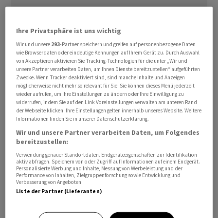
Ihre Privatsphäre ist uns wichtig
Der von S&P Global ermittelte ‌Einkaufsmanagerindex
Wir und unsere
293
-Partner speichern und greifen auf personenbezogene Daten
wie Browserdaten oder eindeutige Kennungen auf Ihrem Gerät zu. Durch Auswahl
(PMI) ⁠von RatingDog fiel auf 51,8 Punkte von 52,2
von Akzeptieren aktivieren Sie Tracking-Technologien für die unter „Wir und
Zählern ⁠im April, wie aus der am Montag
unsere Partner verarbeiten Daten, um Ihnen Dienste bereitzustellen“ aufgeführten
Zwecke. Wenn Tracker deaktiviert sind, sind manche Inhalte und Anzeigen
veröffentlichten Umfrage hervorgeht. Der ‌Wert übertraf
möglicherweise nicht mehr so relevant für Sie. Sie können dieses Menü jederzeit
die Analystenprognose von 51,6 ‌Punkten und blieb den ​
wieder aufrufen, um Ihre Einstellungen zu ändern oder Ihre Einwilligung zu
widerrufen, indem Sie auf den Link Voreinstellungen verwalten am unteren Rand
sechsten Monat in Folge über der Marke von 50 Zählern,
der Webseite klicken. Ihre Einstellungen gelten innerhalb unseres Website. Weitere
die Wachstum signalisiert. Die offizielle Umfrage der
Informationen finden Sie in unserer Datenschutzerklärung.
Regierung vom Sonntag hatte dagegen eine Stagnation
Wir und unsere Partner verarbeiten Daten, um Folgendes
der Industrieaktivität bei exakt 50 Punkten ‌gezeigt.
bereitzustellen:
Während die Produktion und die Neuaufträge
Verwendung genauer Standortdaten. Endgeräteeigenschaften zur Identifikation
aktiv abfragen. Speichern von oder Zugriff auf Informationen auf einem Endgerät.
insgesamt weiter stiegen, schrumpfte das
Personalisierte Werbung und Inhalte, Messung von Werbeleistung und der
Performance von Inhalten, Zielgruppenforschung sowie Entwicklung und
Exportgeschäft erstmals seit fünf Monaten. Dies sei ​ein
Verbesserung von Angeboten.
frühes Zeichen dafür, dass steigende Energiepreise die ​
Liste der Partner (Lieferanten)
weltweite Nachfrage nach chinesischen Gütern ​
belasteten, hiess es in der Erhebung.