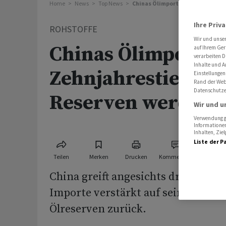
Home
News
Top News
Chinas Ölimporte auf Zehnjahres
Ihre Priv
ROHSTOFFE
Wir und unse
Chinas Ölimporte 
auf Ihrem Ger
verarbeiten D
Inhalte und A
Zehnjahrestief - R
Einstellungen
Rand der Webs
Datenschutze
Reserven werden a
Wir und u
Verwendung ge
Informationen
Inhalten, Zi
Liste der P
Teilen
Merken
Drucken
Kommentare
China greift angesichts drastisch 
Importe verstärkt auf seine strate
Ölreserven zurück.