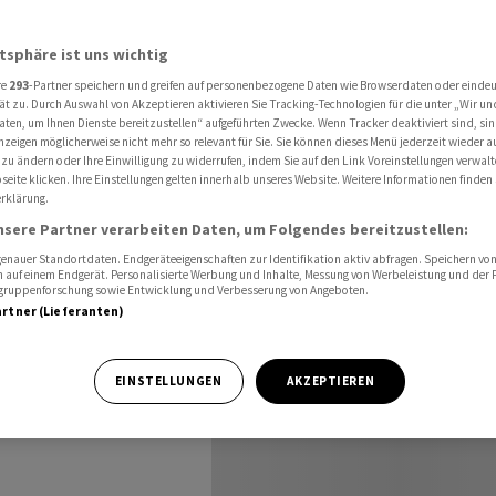
tief - Rekord-Reserven werden angezapft
atsphäre ist uns wichtig
re
293
-Partner speichern und greifen auf personenbezogene Daten wie Browserdaten oder einde
auf
ät zu. Durch Auswahl von Akzeptieren aktivieren Sie Tracking-Technologien für die unter „Wir un
aten, um Ihnen Dienste bereitzustellen“ aufgeführten Zwecke. Wenn Tracker deaktiviert sind, s
nzeigen möglicherweise nicht mehr so relevant für Sie. Sie können dieses Menü jederzeit wieder a
ekord-
 zu ändern oder Ihre Einwilligung zu widerrufen, indem Sie auf den Link Voreinstellungen verwal
eite klicken. Ihre Einstellungen gelten innerhalb unseres Website. Weitere Informationen finden 
rklärung.
ngezapft
nsere Partner verarbeiten Daten, um Folgendes bereitzustellen:
nauer Standortdaten. Endgeräteeigenschaften zur Identifikation aktiv abfragen. Speichern von 
 auf einem Endgerät. Personalisierte Werbung und Inhalte, Messung von Werbeleistung und der
elgruppenforschung sowie Entwicklung und Verbesserung von Angeboten.
artner (Lieferanten)
sinkender
EINSTELLUNGEN
AKZEPTIEREN
gischen