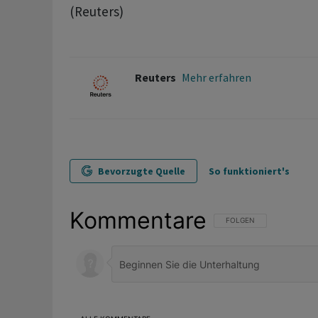
(Reuters)
Reuters
Mehr erfahren
Bevorzugte Quelle
So funktioniert's
Kommentare
FOLGE DIESER UNTERHAL
FOLGEN