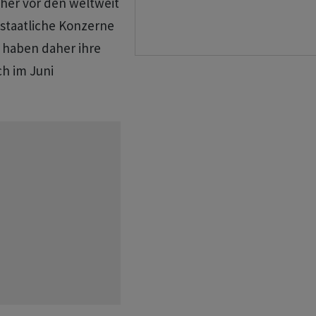
cher vor den weltweit
staatliche Konzerne ​
 haben daher ihre
h ‌im Juni