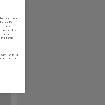
utige Kennungen
d unsere Partner
ind manche
ufrufen, um Ihre
ten am unteren
Sie in unserer
oder Zugriff auf
 Performance von