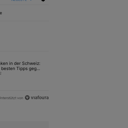
e
ten Artikel der letzten 7 days.
ken in der Schweiz:
ür den Verkauf von WM-Anteilen" mit 2 kommentare.
el mit dem Titel "Tanken in der Schweiz: Die besten Tipps gegen teu
 besten Tipps gegen
ren Sprit
2
nterstützt von