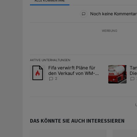
ALLE KOMMENTARE
Alle Kommentare
Noch keine Kommentar
WERBUNG
AKTIVE UNTERHALTUNGEN
Das Folgende ist eine Liste der am meisten kommentier
Fifa verwirft Pläne für
Tan
Ein Trendartikel mit dem Titel "Fifa verwirft Pläne f
Ein Trendartik
den Verkauf von WM-
Die
Anteilen
teu
2
U
DAS KÖNNTE SIE AUCH INTERESSIEREN