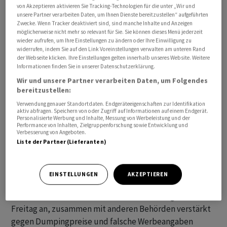
von Akzeptieren aktivieren Sie Tracking-Technologien für die unter „Wir und
unsere Partner verarbeiten Daten, um Ihnen Dienste bereitzustellen“ aufgeführten
Zwecke. Wenn Tracker deaktiviert sind, sind manche Inhalte und Anzeigen
möglicherweise nicht mehr so relevant für Sie. Sie können dieses Menü jederzeit
wieder aufrufen, um Ihre Einstellungen zu ändern oder Ihre Einwilligung zu
widerrufen, indem Sie auf den Link Voreinstellungen verwalten am unteren Rand
Der Autobauer verzeichnete im zweiten Quartal
der Webseite klicken. Ihre Einstellungen gelten innerhalb unseres Website. Weitere
Informationen finden Sie in unserer Datenschutzerklärung.
erstmals seit dreieinhalb Jahren einen Gewinnrückgang.
Wir und unsere Partner verarbeiten Daten, um Folgendes
Unter dem Strich verdiente das chinesische
bereitzustellen:
Unternehmen umgerechnet knapp 770 Millionen Euro,
Verwendung genauer Standortdaten. Endgeräteeigenschaften zur Identifikation
wie aus einer Pflichtmitteilung vom Freitag hervorgeht.
aktiv abfragen. Speichern von oder Zugriff auf Informationen auf einem Endgerät.
Personalisierte Werbung und Inhalte, Messung von Werbeleistung und der
Das sind 29,9 Prozent weniger als im Vorjahr. Für das
Performance von Inhalten, Zielgruppenforschung sowie Entwicklung und
erste Halbjahr bleibt damit aber ein Umsatzplus von
Verbesserung von Angeboten.
Liste der Partner (Lieferanten)
23,3 Prozent und ein Gewinnanstieg von 13,8 Prozent.
Auf dem Markt für E-Autos in der Volksrepublik tobt
EINSTELLUNGEN
AKZEPTIEREN
derzeit ein Preiskrieg, der auch die Regierung in Peking
alarmiert. Das Wirtschaftsministerium kündigte am
Freitag an, zusammen mit anderen Behörden verstärkt
gegen Dumpingpreise und falsche Werbeangaben