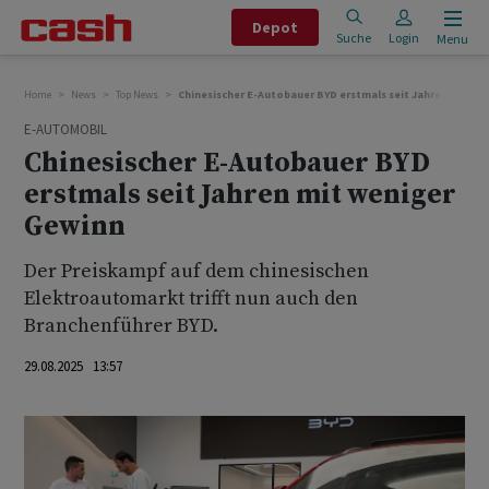
Depot
Suche
Login
Menu
Home
News
Top News
Chinesischer E-Autobauer BYD erstmals seit Jahren mit we
E-AUTOMOBIL
Chinesischer E-Autobauer BYD
erstmals seit Jahren mit weniger
Gewinn
Der Preiskampf auf dem chinesischen
Elektroautomarkt trifft nun auch den
Branchenführer BYD.
29.08.2025 13:57