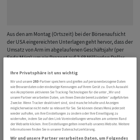
Aus den am Montag (Ortszeit) bei der Börsenaufsicht
der USA eingereichten Unterlagen geht hervor, dass der
Umsatz von Arm im abgelaufenen Geschäftsjahr (per
Ende März) um ein Prozent auf 2,68 Milliarden Dollar
gesunken ist, nachdem das Geschäft mit Smartphones
Ihre Privatsphäre ist uns wichtig
wie dem iPhone von Apple zurückgegangen ist. Im
Startquartal 2023/24 (Ende Juni) lag das Minus bei 2,5
Wir und unsere
293
-Partner speichern und greifen auf personenbezogene Daten
wie Browserdaten oder eindeutige Kennungen auf Ihrem Gerät zu. Durch Auswahl
Prozent, der Umsatz bei 675 Millionen Dollar. Experten
von Akzeptieren aktivieren Sie Tracking-Technologien für die unter „Wir und
sehen das leichte Umsatzminus angesichts des
unsere Partner verarbeiten Daten, um Ihnen Dienste bereitzustellen“ aufgeführten
Zwecke. Wenn Tracker deaktiviert sind, sind manche Inhalte und Anzeigen
schwachen Smartphone-Marktes aber als positives
möglicherweise nicht mehr so relevant für Sie. Sie können dieses Menü jederzeit
Zeichen: Denn das deute darauf hin, dass Arm mehr Geld
wieder aufrufen, um Ihre Einstellungen zu ändern oder Ihre Einwilligung zu
widerrufen, indem Sie auf den Link Voreinstellungen verwalten am unteren Rand
pro Chip bekomme. Mehr als die Hälfte der
der Webseite klicken. Ihre Einstellungen gelten innerhalb unseres Website. Weitere
Lizenzeinnahmen von Arm stammen aus dem
Informationen finden Sie in unserer Datenschutzerklärung.
Smartphone- und Unterhaltungselektronik-Geschäft.
Wir und unsere Partner verarbeiten Daten, um Folgendes