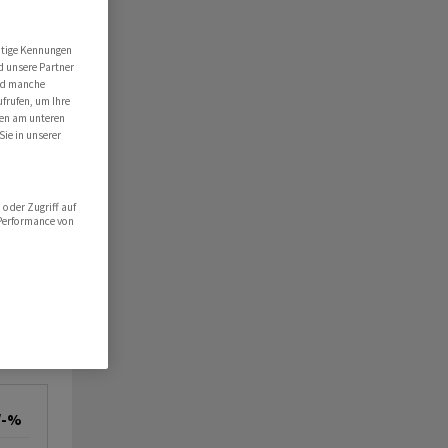
utige Kennungen
d unsere Partner
ind manche
ufrufen, um Ihre
ten am unteren
Sie in unserer
oder Zugriff auf
 Performance von
/-%