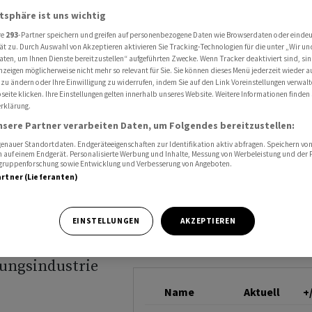
rag eines europäischen A&D-Anbieters
atsphäre ist uns wichtig
CICOR TECHNOLOGIE
re
293
-Partner speichern und greifen auf personenbezogene Daten wie Browserdaten oder einde
ät zu. Durch Auswahl von Akzeptieren aktivieren Sie Tracking-Technologien für die unter „Wir un
aten, um Ihnen Dienste bereitzustellen“ aufgeführten Zwecke. Wenn Tracker deaktiviert sind, s
eutenden
nzeigen möglicherweise nicht mehr so relevant für Sie. Sie können dieses Menü jederzeit wieder a
 zu ändern oder Ihre Einwilligung zu widerrufen, indem Sie auf den Link Voreinstellungen verwal
eite klicken. Ihre Einstellungen gelten innerhalb unseres Website. Weitere Informationen finden 
opäischen
rklärung.
nsere Partner verarbeiten Daten, um Folgendes bereitzustellen:
nauer Standortdaten. Endgeräteeigenschaften zur Identifikation aktiv abfragen. Speichern von 
 auf einem Endgerät. Personalisierte Werbung und Inhalte, Messung von Werbeleistung und der
elgruppenforschung sowie Entwicklung und Verbesserung von Angeboten.
artner (Lieferanten)
EINSTELLUNGEN
AKZEPTIEREN
n Auftrag aus
gungsindustrie
Name
Aktuell
+