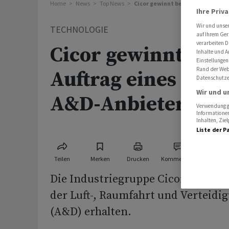
Home
News
Top News
Cicor gewinnt bedeutenden Auft
Ihre Priv
Wir und unse
TECHNOLOGIE
auf Ihrem Ger
verarbeiten D
Cicor gewinnt bed
Inhalte und A
Einstellungen
Rand der Webs
Auftrag eines eur
Datenschutze
Wir und u
A&D-Anbieters
Verwendung ge
Informationen
Inhalten, Zi
Liste der P
Teilen
Merken
Drucken
Kommentare
Die Industriegruppe Cicor hat eine
der Luft-, Raumfahrt und Verteidi
(A&D) erhalten.