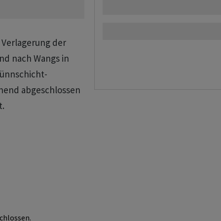
e Verlagerung der
nd nach Wangs in
Dünnschicht-
ehend abgeschlossen
t.
chlossen.