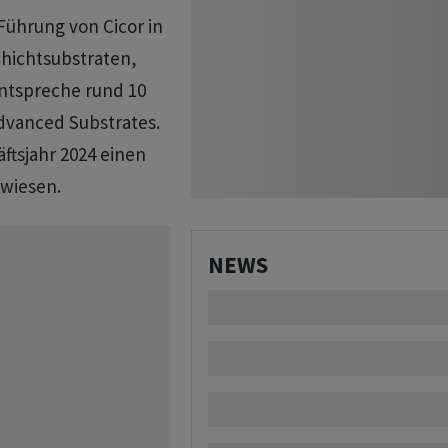
Führung von Cicor in
hichtsubstraten,
entspreche rund 10
dvanced Substrates.
äftsjahr 2024 einen
ewiesen.
NEWS