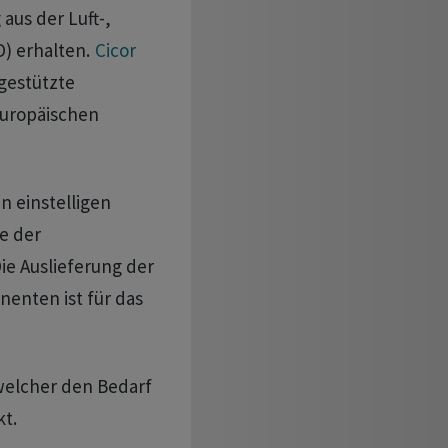
 aus der Luft-,
) erhalten.
Cicor
gestützte
europäischen
n einstelligen
e der
ie Auslieferung der
enten ist für das
welcher den Bedarf
t.