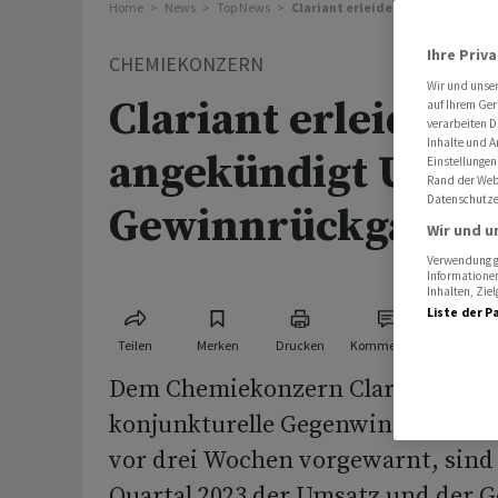
Home
News
Top News
Clariant erleidet wie angekünd
Ihre Priv
CHEMIEKONZERN
Wir und unse
Clariant erleidet w
auf Ihrem Ger
verarbeiten D
Inhalte und A
angekündigt Umsat
Einstellungen
Rand der Webs
Datenschutze
Gewinnrückgang
Wir und u
Verwendung ge
Informationen
Inhalten, Zi
Liste der P
Teilen
Merken
Drucken
Kommentare
Dem Chemiekonzern Clariant mach
konjunkturelle Gegenwind zu schaf
vor drei Wochen vorgewarnt, sind
Quartal 2023 der Umsatz und der 