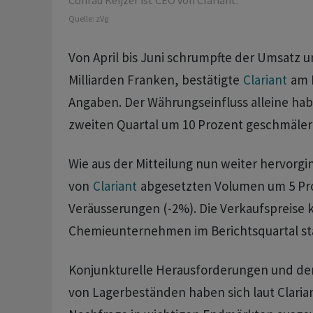
Conrad Keijzer ist CEO von Clariant.
Quelle:
zVg
Von April bis Juni schrumpfte der Umsatz u
Milliarden Franken, bestätigte
Clariant
am 
Angaben. Der Währungseinfluss alleine ha
zweiten Quartal um 10 Prozent geschmäler
Wie aus der Mitteilung nun weiter hervorgi
von
Clariant
abgesetzten Volumen um 5 Pr
Veräusserungen (-2%). Die Verkaufspreise 
Chemieunternehmen im Berichtsquartal sta
Konjunkturelle Herausforderungen und de
von Lagerbeständen haben sich laut Clarian