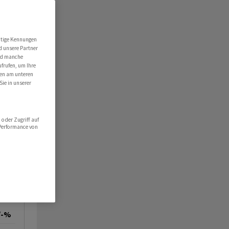
utige Kennungen
d unsere Partner
ind manche
ufrufen, um Ihre
ten am unteren
Sie in unserer
oder Zugriff auf
 Performance von
/-%