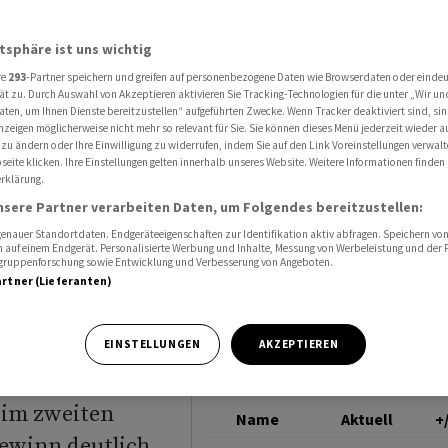
igt Umsatz- und Gewinnrückgang
CLARIANT
atsphäre ist uns wichtig
re
293
-Partner speichern und greifen auf personenbezogene Daten wie Browserdaten oder einde
ie
ät zu. Durch Auswahl von Akzeptieren aktivieren Sie Tracking-Technologien für die unter „Wir un
aten, um Ihnen Dienste bereitzustellen“ aufgeführten Zwecke. Wenn Tracker deaktiviert sind, s
nzeigen möglicherweise nicht mehr so relevant für Sie. Sie können dieses Menü jederzeit wieder a
z- und
 zu ändern oder Ihre Einwilligung zu widerrufen, indem Sie auf den Link Voreinstellungen verwal
eite klicken. Ihre Einstellungen gelten innerhalb unseres Website. Weitere Informationen finden 
rklärung.
nsere Partner verarbeiten Daten, um Folgendes bereitzustellen:
nauer Standortdaten. Endgeräteeigenschaften zur Identifikation aktiv abfragen. Speichern von 
 auf einem Endgerät. Personalisierte Werbung und Inhalte, Messung von Werbeleistung und der
elgruppenforschung sowie Entwicklung und Verbesserung von Angeboten.
artner (Lieferanten)
t der
EINSTELLUNGEN
AKZEPTIEREN
fen. Wie bereits
 im zweiten
Name
Aktuell
+
Gewinn deutlich